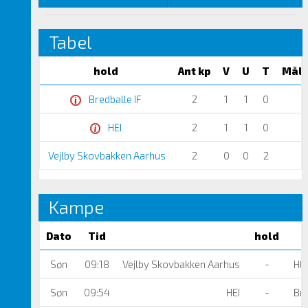
Tabel
hold
Ant kp
V
U
T
Mål 
Bredballe IF
2
1
1
0
+
HEI
2
1
1
0
+
Vejlby Skovbakken Aarhus
2
0
0
2
-
Kampe
Dato
Tid
hold
Søn
09:18
Vejlby Skovbakken Aarhus
-
HEI
Søn
09:54
HEI
-
Bre