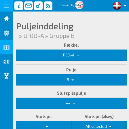
Powered by
Puljeinddeling
» U10D-A » Gruppe B
Række:
U10D-A
Pulje
B
Slutspilspulje
---
Slutspil
Slutspil (
vy)
---
All selected