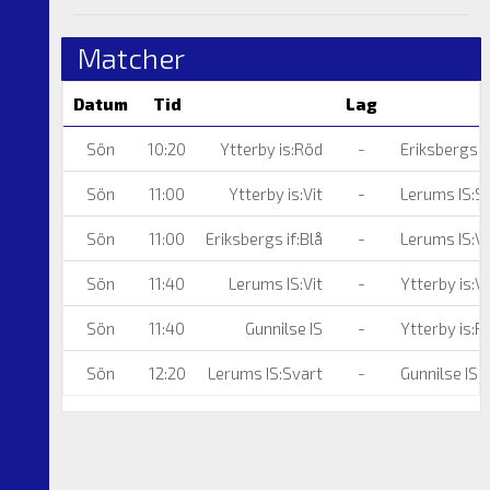
Matcher
Datum
Tid
Lag
Sön
10:20
Ytterby is:Röd
-
Eriksbergs if
Sön
11:00
Ytterby is:Vit
-
Lerums IS:S
Sön
11:00
Eriksbergs if:Blå
-
Lerums IS:Vi
Sön
11:40
Lerums IS:Vit
-
Ytterby is:Vi
Sön
11:40
Gunnilse IS
-
Ytterby is:R
Sön
12:20
Lerums IS:Svart
-
Gunnilse IS