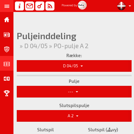
Powered by
Puljeinddeling
» D 04/05 » PO-pulje A 2
Række:
D 04/05
Pulje
---
Slutspilspulje
A 2
Slutspil
Slutspil (
vy)