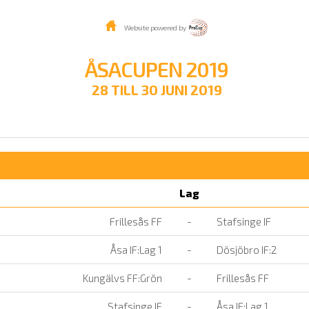
Website powered by
ÅSACUPEN 2019
28 TILL 30 JUNI 2019
Lag
Frillesås FF
-
Stafsinge IF
Åsa IF:Lag 1
-
Dösjöbro IF:2
Kungälvs FF:Grön
-
Frillesås FF
Stafsinge IF
-
Åsa IF:Lag 1