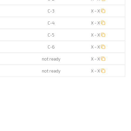
C-3
X - X
C-4
X - X
C-5
X - X
C-6
X - X
not ready
X - X
not ready
X - X