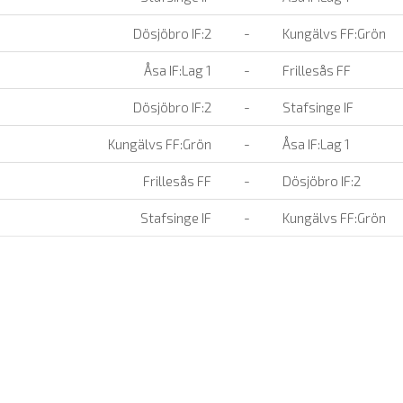
Dösjöbro IF:2
-
Kungälvs FF:Grön
Åsa IF:Lag 1
-
Frillesås FF
Dösjöbro IF:2
-
Stafsinge IF
Kungälvs FF:Grön
-
Åsa IF:Lag 1
Frillesås FF
-
Dösjöbro IF:2
Stafsinge IF
-
Kungälvs FF:Grön