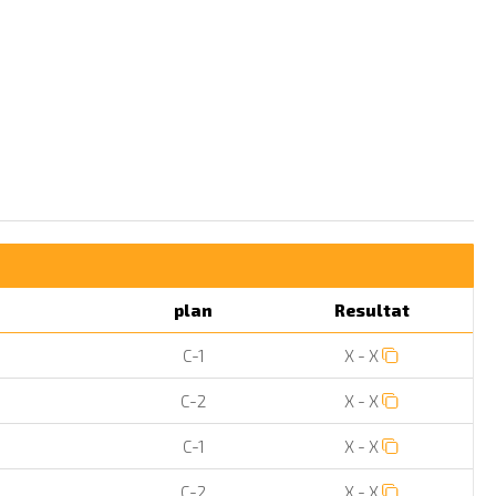
plan
Resultat
C-1
X - X
C-2
X - X
C-1
X - X
C-2
X - X