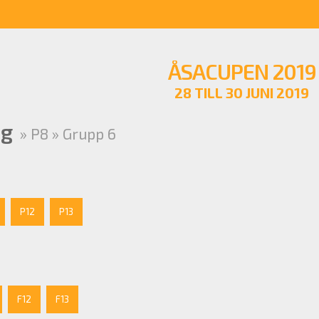
ÅSACUPEN 2019
28 TILL 30 JUNI 2019
ng
» P8 » Grupp 6
P12
P13
F12
F13