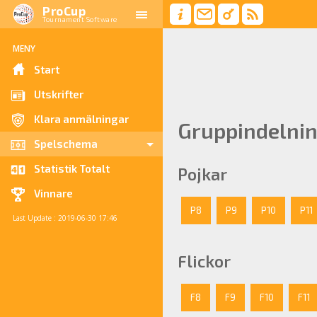
ProCup
Tournament Software
MENY
Start
Utskrifter
Klara anmälningar
Gruppindelni
Spelschema
Statistik Totalt
Pojkar
Vinnare
P8
P9
P10
P11
Last Update : 2019-06-30 17:46
Flickor
F8
F9
F10
F11