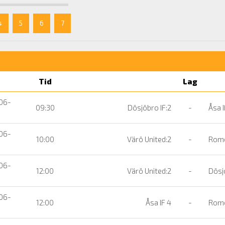
4
5
6
7
Tid
Lag
06-
09:30
Dösjöbro IF:2
-
Åsa I
06-
10:00
Värö United:2
-
Rome
06-
12:00
Värö United:2
-
Dösjö
06-
12:00
Åsa IF 4
-
Rome