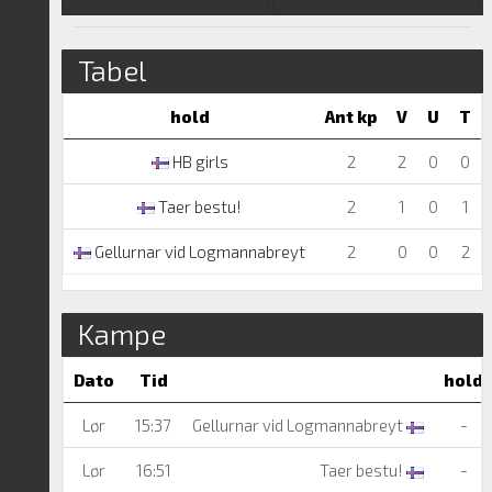
Tabel
hold
Ant kp
V
U
T
HB girls
2
2
0
0
Taer bestu!
2
1
0
1
Gellurnar vid Logmannabreyt
2
0
0
2
Kampe
Dato
Tid
hold
Lør
15:37
Gellurnar vid Logmannabreyt
-
Lør
16:51
Taer bestu!
-