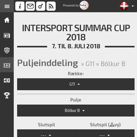
Powered by
INTERSPORT SUMMAR CUP
2018
7. TIL 8. JULI 2018
Puljeinddeling
» G11 » Bólkur B
Række:
G11
Pulje
Bólkur B
Slutspil
Slutspil (
vy)
---
---