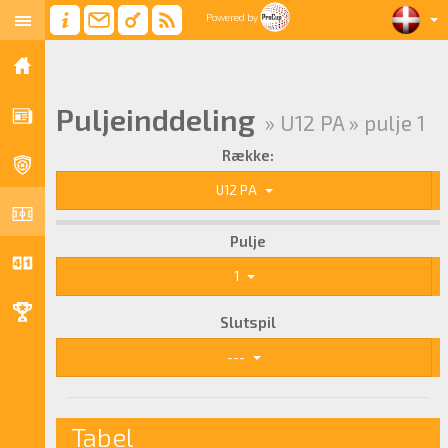
Powered by
Puljeinddeling
» U12 PA » pulje 1
Række:
U12 PA
Pulje
1
Slutspil
---
Tabel