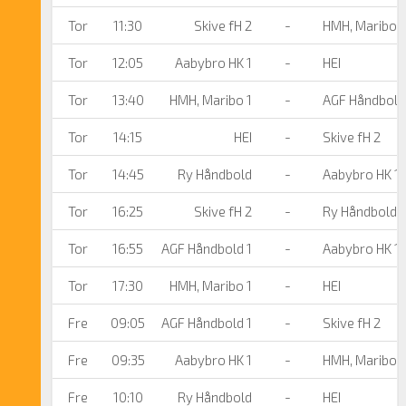
Tor
11:30
Skive fH 2
-
HMH, Maribo 1
Tor
12:05
Aabybro HK 1
-
HEI
Tor
13:40
HMH, Maribo 1
-
AGF Håndbold
Tor
14:15
HEI
-
Skive fH 2
Tor
14:45
Ry Håndbold
-
Aabybro HK 1
Tor
16:25
Skive fH 2
-
Ry Håndbold
Tor
16:55
AGF Håndbold 1
-
Aabybro HK 1
Tor
17:30
HMH, Maribo 1
-
HEI
Fre
09:05
AGF Håndbold 1
-
Skive fH 2
Fre
09:35
Aabybro HK 1
-
HMH, Maribo 1
Fre
10:10
Ry Håndbold
-
HEI