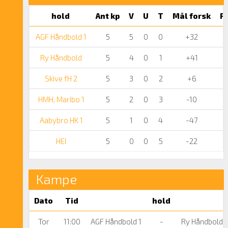
hold
Ant kp
V
U
T
Mål forsk
P
AGF Håndbold 1
5
5
0
0
+32
Ry Håndbold
5
4
0
1
+41
Skive fH 2
5
3
0
2
+6
HMH, Maribo 1
5
2
0
3
-10
Aabybro HK 1
5
1
0
4
-47
HEI
5
0
0
5
-22
Kampe
Dato
Tid
hold
Tor
11:00
AGF Håndbold 1
-
Ry Håndbold