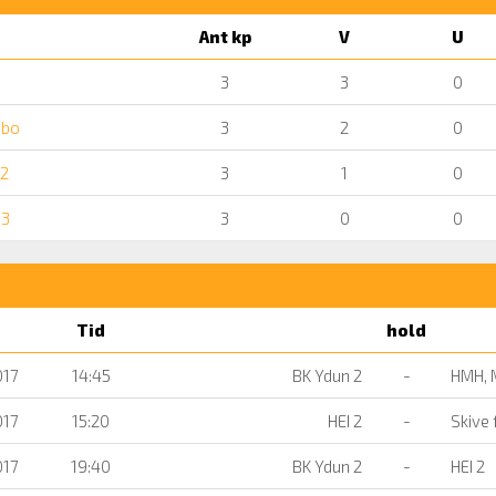
Ant kp
V
U
3
3
0
ibo
3
2
0
 2
3
1
0
 3
3
0
0
Tid
hold
017
14:45
BK Ydun 2
-
HMH, 
017
15:20
HEI 2
-
Skive 
017
19:40
BK Ydun 2
-
HEI 2