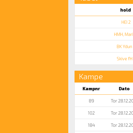
hold
HEI 2
HMH, Mar
BK Ydun
Skive fH
Kampe
Kampnr
Dato
89
Tor 28.12.2
102
Tor 28.12.2
184
Tor 28.12.2