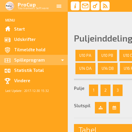
ProCup
Tournament Software
MENU
Start
Puljeinddelin
Udskrifter
Tilmeldte hold
U10 PA
U10 PB
U10 
Spilleprogram
U14 DA
U14 DB
U16 
Statistik Total
Vindere
Pulje
1
2
3
Last Update : 2017-12-30 15:32
Slutspil
Tabel