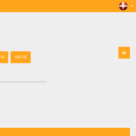
 PA
U14 PB