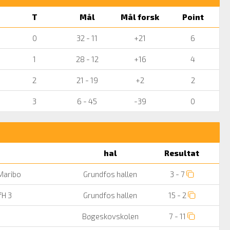
T
Mål
Mål forsk
Point
0
32 - 11
+21
6
1
28 - 12
+16
4
2
21 - 19
+2
2
3
6 - 45
-39
0
hal
Resultat
Maribo
Grundfos hallen
3 - 7
fH 3
Grundfos hallen
15 - 2
Bøgeskovskolen
7 - 11