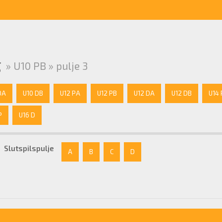
g
» U10 PB » pulje 3
DA
U10 DB
U12 PA
U12 PB
U12 DA
U12 DB
U14
P
U16 D
Slutspilspulje
A
B
C
D