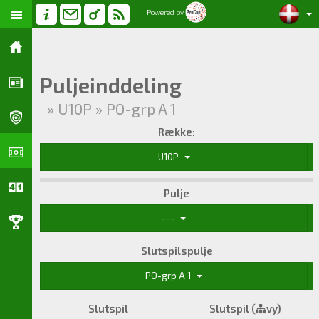
Powered by
Puljeinddeling
» U10P » PO-grp A 1
Række:
U10P
Pulje
---
Slutspilspulje
PO-grp A 1
Slutspil
Slutspil (
vy)