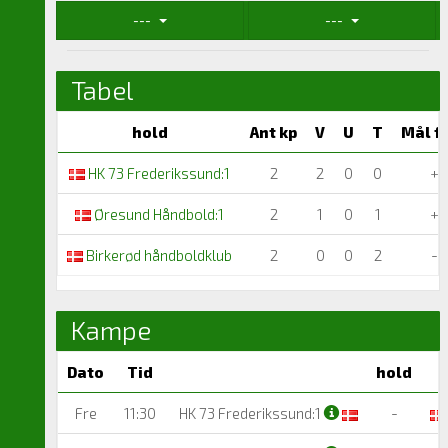
---
---
Tabel
hold
Ant kp
V
U
T
Mål f
HK 73 Frederikssund:1
2
2
0
0
+6
Øresund Håndbold:1
2
1
0
1
+3
Birkerød håndboldklub
2
0
0
2
-9
Kampe
Dato
Tid
hold
Fre
11:30
HK 73 Frederikssund:1
-