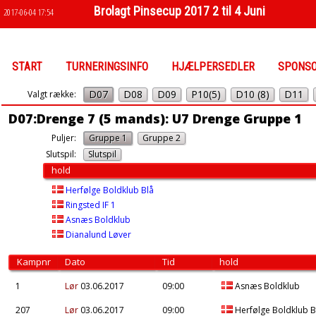
Brolagt Pinsecup 2017 2 til 4 Juni
2017-06-04 17:54
START
TURNERINGSINFO
HJÆLPERSEDLER
SPONS
D07
D08
D09
P10(5)
D10 (8)
D11
Valgt række:
D07:Drenge 7 (5 mands): U7 Drenge Gruppe 1
Puljer:
Gruppe 1
Gruppe 2
Slutspil:
Slutspil
hold
Herfølge Boldklub Blå
Ringsted IF 1
Asnæs Boldklub
Dianalund Løver
Kampnr
Dato
Tid
hold
1
Lør
03.06.2017
09:00
Asnæs Boldklub
207
Lør
03.06.2017
09:00
Herfølge Boldklub B