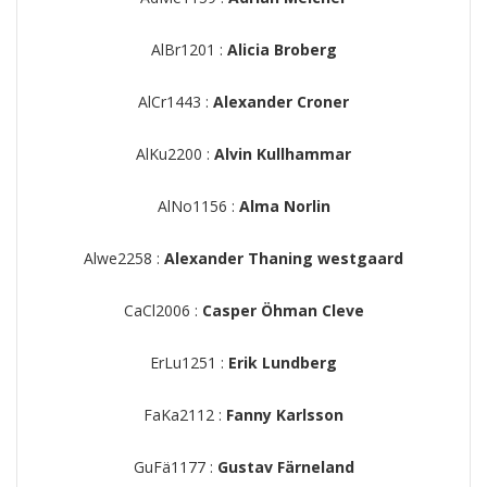
AlBr1201 :
Alicia Broberg
AlCr1443 :
Alexander Croner
AlKu2200 :
Alvin Kullhammar
AlNo1156 :
Alma Norlin
Alwe2258 :
Alexander Thaning westgaard
CaCl2006 :
Casper Öhman Cleve
ErLu1251 :
Erik Lundberg
FaKa2112 :
Fanny Karlsson
GuFä1177 :
Gustav Färneland