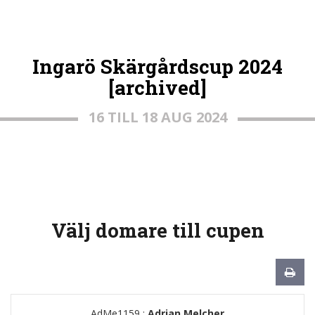
Ingarö Skärgårdscup 2024
[archived]
16 TILL 18 AUG 2024
Välj domare till cupen
AdMe1159 :
Adrian Melcher