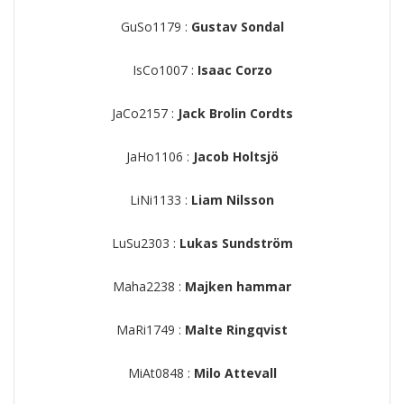
GuSo1179 :
Gustav Sondal
IsCo1007 :
Isaac Corzo
JaCo2157 :
Jack Brolin Cordts
JaHo1106 :
Jacob Holtsjö
LiNi1133 :
Liam Nilsson
LuSu2303 :
Lukas Sundström
Maha2238 :
Majken hammar
MaRi1749 :
Malte Ringqvist
MiAt0848 :
Milo Attevall