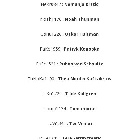
NeKr0842 :
Nemanja Krstic
NoTh1176 :
Noah Thunman
OsHu1226 :
Oskar Hultman
PaKo1959 :
Patryk Konopka
RuSc1521 :
Ruben von Schoultz
ThNoKa1190 :
Thea Nordin Kafkaletos
TiKu1720 :
Tilde Kullgren
Tomö2134 :
Tom mörne
ToVi1344 :
Tor Vilmar
TyFe1341 :
Tyra Ferringmark