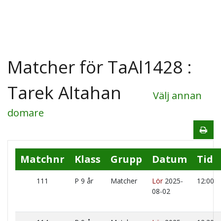
Matcher för TaAl1428 :
Tarek Altahan
Välj annan
domare
Matchnr
Klass
Grupp
Datum
Tid
111
P 9 år
Matcher
Lör
2025-
12:00
08-02