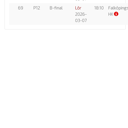
69
P12
B-final
Lör
18:10
Falköpings
2026-
HK
03-07