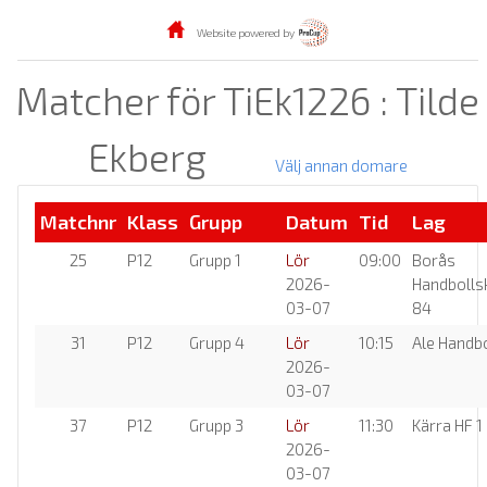
Website powered by
Matcher för TiEk1226 : Tilde
Ekberg
Välj annan domare
Matchnr
Klass
Grupp
Datum
Tid
Lag
25
P12
Grupp 1
Lör
09:00
Borås
2026-
Handbolls
03-07
84
31
P12
Grupp 4
Lör
10:15
Ale Handbo
2026-
03-07
37
P12
Grupp 3
Lör
11:30
Kärra HF 1
2026-
03-07