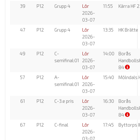
39
P12
Grupp 4
Lör
11:55
Kärra HF 2
2026-
03-07
47
P12
Grupp 4
Lör
13:35
HK Brätte
2026-
03-07
49
P12
C-
Lör
14:00
Borås
semifinal:01
2026-
Handbolls
03-07
84
57
P12
A-
Lör
15:40
Mölndals 
semifinal:01
2026-
03-07
61
P12
C-3.e pris
Lör
16:30
Borås
2026-
Handbolls
03-07
84
67
P12
C-final
Lör
17:45
Byttorps 
2026-
03-07