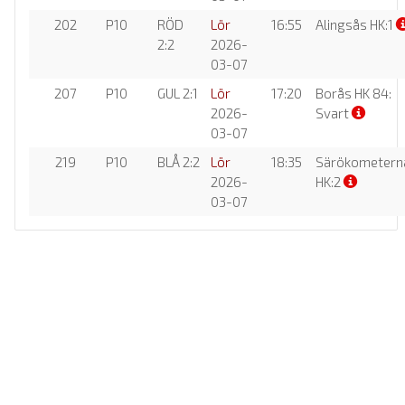
202
P10
RÖD
Lör
16:55
Alingsås HK:1
2:2
2026-
03-07
207
P10
GUL 2:1
Lör
17:20
Borås HK 84:
2026-
Svart
03-07
219
P10
BLÅ 2:2
Lör
18:35
Särökometern
2026-
HK:2
03-07