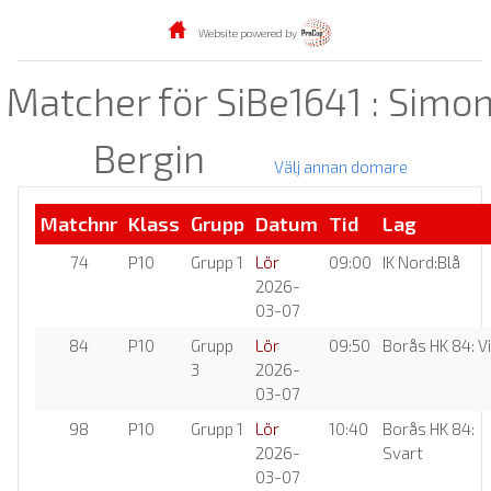
Website powered by
Matcher för SiBe1641 : Simo
Bergin
Välj annan domare
Matchnr
Klass
Grupp
Datum
Tid
Lag
74
P10
Grupp 1
Lör
09:00
IK Nord:Blå
2026-
03-07
84
P10
Grupp
Lör
09:50
Borås HK 84: Vi
3
2026-
03-07
98
P10
Grupp 1
Lör
10:40
Borås HK 84:
2026-
Svart
03-07