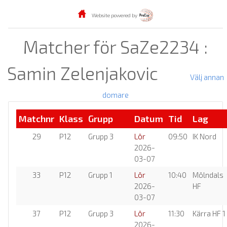
Website powered by
Matcher för SaZe2234 :
Samin Zelenjakovic
Välj annan
domare
Matchnr
Klass
Grupp
Datum
Tid
Lag
29
P12
Grupp 3
Lör
09:50
IK Nord
2026-
03-07
33
P12
Grupp 1
Lör
10:40
Mölndals
2026-
HF
03-07
37
P12
Grupp 3
Lör
11:30
Kärra HF 1
2026-