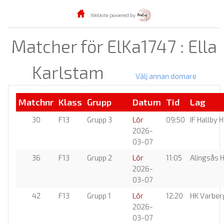
Website powered by
Matcher för ElKa1747 : Ella
Karlstam
Välj annan domare
Matchnr
Klass
Grupp
Datum
Tid
Lag
30
F13
Grupp 3
Lör
09:50
IF Hallby H
2026-
03-07
36
F13
Grupp 2
Lör
11:05
Alingsås 
2026-
03-07
42
F13
Grupp 1
Lör
12:20
HK Varber
2026-
03-07