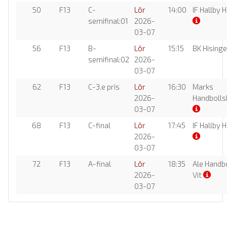
50
F13
C-
Lör
14:00
IF Hallby 
semifinal:01
2026-
03-07
56
F13
B-
Lör
15:15
BK Hising
semifinal:02
2026-
03-07
62
F13
C-3.e pris
Lör
16:30
Marks
2026-
Handbolls
03-07
68
F13
C-final
Lör
17:45
IF Hallby 
2026-
03-07
72
F13
A-final
Lör
18:35
Ale Handb
2026-
Vit
03-07