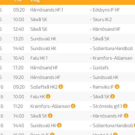
5
09:20
Härnösands HF:1
- Edsbyns IF HF
5
10:00
Sikeå SK
- Skuru IK:2
5
12:40
Sikeå SK
- Härnösand HF
5
13:20
Sundsvall HK
- Sikeå SK
5
14:40
Sundsvall HK
- Sollentuna Handboll
5
16:40
Falu HK 1
- Kramfors-Alliansen
5
17:20
Härnösand HF
- Gustafs
5
19:20
Härnösands HF
- Sundsvall HK
16
09:20
Sollefteå HK2
- Ramviks IF
16
10:00
Falu HK
- Sikeå SK
16
11:20
Kramfors-Alliansen
- Strömnäs gif:1
16
14:00
Sikeå SK
- Härnösands HF
16
14:40
Sundsvall HK
- Sollentuna Handboll
16
16:00
Ramvik IF
- Verdal IL:1