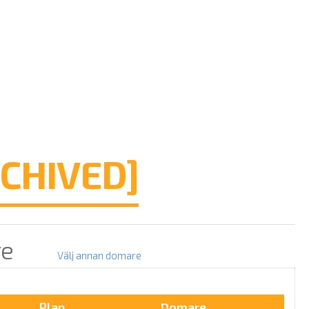
CHIVED]
re
Välj annan domare
Plan
Domare