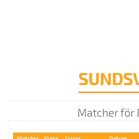
SUNDSV
Matcher för
Matchnr
Klass
Grupp
Datum