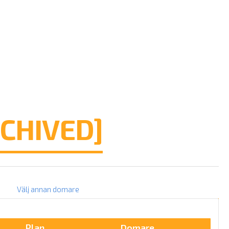
CHIVED]
Välj annan domare
Plan
Domare