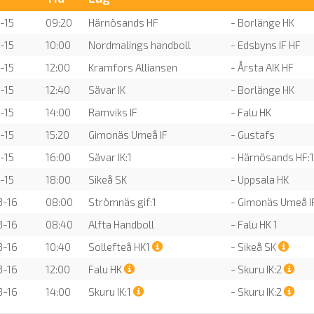
-15
09:20
Härnösands HF
- Borlänge HK
-15
10:00
Nordmalings handboll
- Edsbyns IF HF
-15
12:00
Kramfors Alliansen
- Årsta AIK HF
-15
12:40
Sävar IK
- Borlänge HK
-15
14:00
Ramviks IF
- Falu HK
-15
15:20
Gimonäs Umeå IF
- Gustafs
-15
16:00
Sävar IK:1
- Härnösands HF:1
-15
18:00
Sikeå SK
- Uppsala HK
3-16
08:00
Strömnäs gif:1
- Gimonäs Umeå I
3-16
08:40
Alfta Handboll
- Falu HK 1
3-16
10:40
Sollefteå HK1
- Sikeå SK
3-16
12:00
Falu HK
- Skuru IK:2
3-16
14:00
Skuru IK:1
- Skuru IK:2