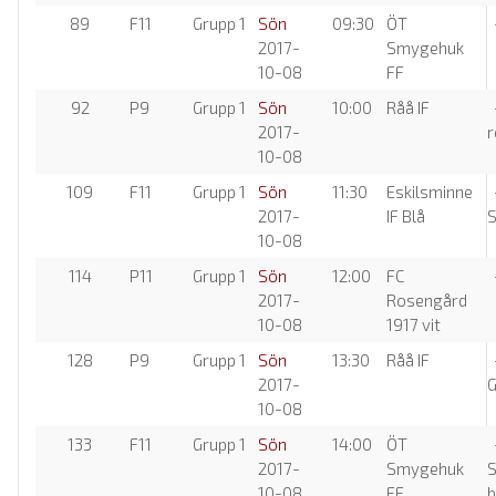
89
F11
Grupp 1
Sön
09:30
ÖT
-
2017-
Smygehuk
10-08
FF
92
P9
Grupp 1
Sön
10:00
Råå IF
-
2017-
r
10-08
109
F11
Grupp 1
Sön
11:30
Eskilsminne
2017-
IF Blå
10-08
114
P11
Grupp 1
Sön
12:00
FC
-
2017-
Rosengård
10-08
1917 vit
128
P9
Grupp 1
Sön
13:30
Råå IF
-
2017-
G
10-08
133
F11
Grupp 1
Sön
14:00
ÖT
-
2017-
Smygehuk
S
10-08
FF
b