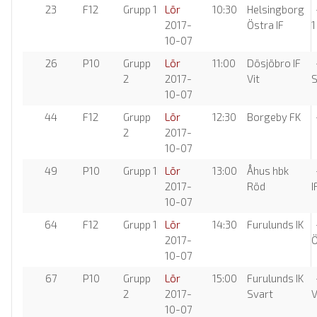
23
F12
Grupp 1
Lör
10:30
Helsingborg
-
2017-
Östra IF
1
10-07
26
P10
Grupp
Lör
11:00
Dösjöbro IF
-
2
2017-
Vit
S
10-07
44
F12
Grupp
Lör
12:30
Borgeby FK
-
2
2017-
10-07
49
P10
Grupp 1
Lör
13:00
Åhus hbk
2017-
Röd
I
10-07
64
F12
Grupp 1
Lör
14:30
Furulunds IK
-
2017-
Ö
10-07
67
P10
Grupp
Lör
15:00
Furulunds IK
-
2
2017-
Svart
V
10-07