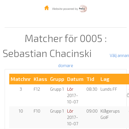
Website powered by
Matcher för 0005 :
Sebastian Chacinski
Välj annan
domare
Matchnr
Klass
Grupp
Datum
Tid
Lag
3
F12
Grupp 1
Lör
08:30
Lunds FF
-
2017-
Ö
10-07
10
F10
Grupp 1
Lör
09:00
Klågerups
-
2017-
GoIF
10-07