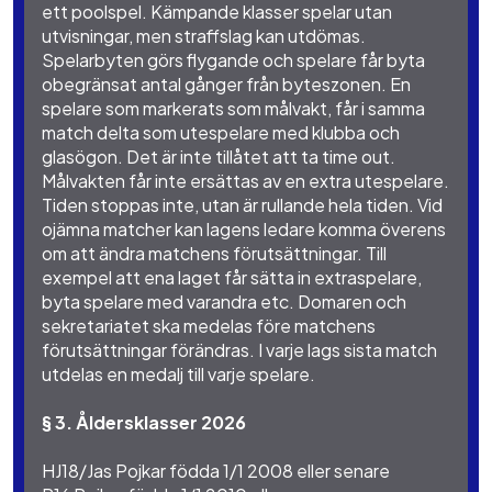
ett poolspel. Kämpande klasser spelar utan
utvisningar, men straffslag kan utdömas.
Spelarbyten görs flygande och spelare får byta
obegränsat antal gånger från byteszonen. En
spelare som markerats som målvakt, får i samma
match delta som utespelare med klubba och
glasögon. Det är inte tillåtet att ta time out.
Målvakten får inte ersättas av en extra utespelare.
Tiden stoppas inte, utan är rullande hela tiden. Vid
ojämna matcher kan lagens ledare komma överens
om att ändra matchens förutsättningar. Till
exempel att ena laget får sätta in extraspelare,
byta spelare med varandra etc. Domaren och
sekretariatet ska medelas före matchens
förutsättningar förändras. I varje lags sista match
utdelas en medalj till varje spelare.
§ 3. Åldersklasser 2026
HJ18/Jas Pojkar födda 1/1 2008 eller senare