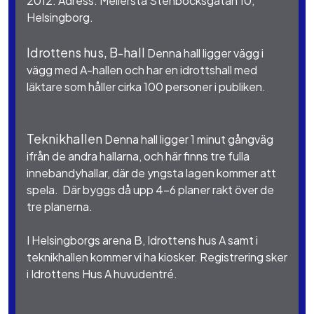
2012. Adress: Mellersta Stenbocksgatan 10,
Helsingborg.
Idrottens hus, B-hall
Denna hall ligger vägg i
vägg med A-hallen och har en idrottshall med
läktare som håller cirka 100 personer i publiken.
Teknikhallen
Denna hall ligger 1 minut gångväg
ifrån de andra hallarna, och här finns tre fulla
innebandyhallar, där de yngsta lagen kommer att
spela. Där byggs då upp 4-6 planer rakt över de
tre planerna.
I Helsingborgs arena B, Idrottens hus A samt i
teknikhallen kommer vi ha kiosker. Registrering sker
i Idrottens Hus A huvudentré.