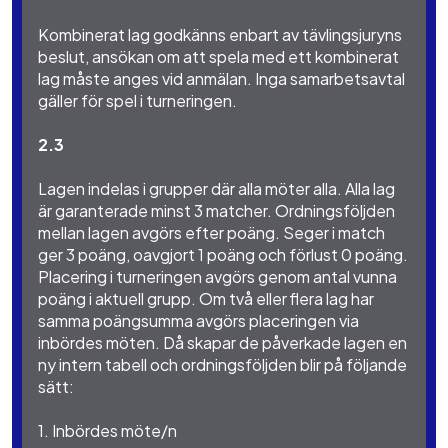
Kombinerat lag godkänns enbart av tävlingsjuryns
beslut, ansökan om att spela med ett kombinerat
lag måste anges vid anmälan. Inga samarbetsavtal
gäller för spel i turneringen.
2.3
Lagen indelas i grupper där alla möter alla. Alla lag
är garanterade minst 3 matcher. Ordningsföljden
mellan lagen avgörs efter poäng. Seger i match
ger 3 poäng, oavgjort 1 poäng och förlust 0 poäng.
Placering i turneringen avgörs genom antal vunna
poäng i aktuell grupp. Om två eller flera lag har
samma poängsumma avgörs placeringen via
inbördes möten. Då skapar de påverkade lagen en
ny intern tabell och ordningsföljden blir på följande
sätt:
1. Inbördes möte/n