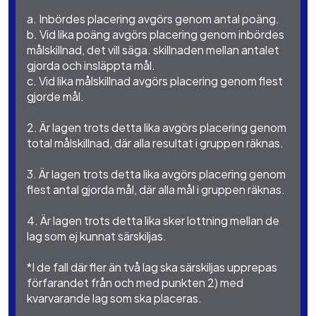
a. Inbördes placering avgörs genom antal poäng.
b. Vid lika poäng avgörs placering genom inbördes
målskillnad, det vill säga. skillnaden mellan antalet
gjorda och insläppta mål.
c. Vid lika målskillnad avgörs placering genom flest
gjorde mål.
2. Är lagen trots detta lika avgörs placering genom
total målskillnad, där alla resultat i gruppen räknas.
3. Är lagen trots detta lika avgörs placering genom
flest antal gjorda mål, där alla mål i gruppen räknas.
4. Är lagen trots detta lika sker lottning mellan de
lag som ej kunnat särskiljas.
*I de fall där fler än två lag ska särskiljas upprepas
förfarandet från och med punkten 2) med
kvarvarande lag som ska placeras.