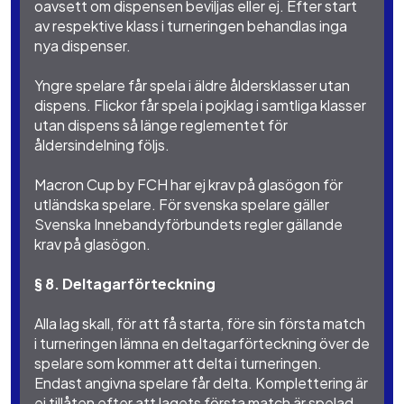
oavsett om dispensen beviljas eller ej. Efter start
av respektive klass i turneringen behandlas inga
nya dispenser.
Yngre spelare får spela i äldre åldersklasser utan
dispens. Flickor får spela i pojklag i samtliga klasser
utan dispens så länge reglementet för
åldersindelning följs.
Macron Cup by FCH har ej krav på glasögon för
utländska spelare. För svenska spelare gäller
Svenska Innebandyförbundets regler gällande
krav på glasögon.
§ 8. Deltagarförteckning
Alla lag skall, för att få starta, före sin första match
i turneringen lämna en deltagarförteckning över de
spelare som kommer att delta i turneringen.
Endast angivna spelare får delta. Komplettering är
ej tillåten efter att lagets första match är spelad,