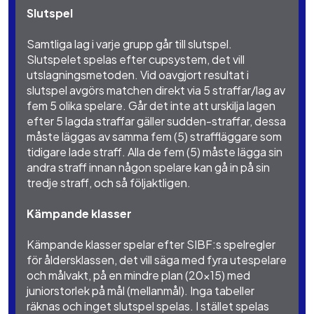
Slutspel
Samtliga lag i varje grupp går till slutspel.
Slutspelet spelas efter cupsystem, det vill
utslagningsmetoden. Vid oavgjort resultat i
slutspel avgörs matchen direkt via 5 straffar/lag av
fem 5 olika spelare. Går det inte att urskilja lagen
efter 5 lagda straffar gäller sudden-straffar, dessa
måste läggas av samma fem (5) straffläggare som
tidigare lade straff. Alla de fem (5) måste lägga sin
andra straff innan någon spelare kan gå in på sin
tredje straff, och så följaktligen.
Kämpande klasser
Kämpande klasser spelar efter SIBF:s spelregler
för åldersklassen, det vill säga med fyra utespelare
och målvakt, på en mindre plan (20x15) med
juniorstorlek på mål (mellanmål). Inga tabeller
räknas och inget slutspel spelas. I stället spelas