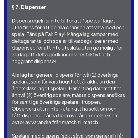
§ 7. Dispenser
Dispensregeln är inte till för att “spetsa” laget
utan finns för att ge alla chansen att vara med och
spela. Tänk på Fair Play! Många lag kämpar med
deltagarantal och spelar till vardags i serier med
dispenser, för att inte utesluta utan ge möjligt för
alla lag att delta godkänner vi restriktivt och
noggrant dispenser.
Alla lag har generell dispens för två (2) överåriga
spelare, som får vara högst ett år äldre än den
åldersklass laget spelar i. Har ert lag däremot fler
än två (2) överårig spelare, måste dispens ansökas
för samtliga överåriga spelare i truppen.
Observera att ni inte - utan att ha sökt om och
fått dispens - får ha flera överåriga spelare som
byter av varandra från match till match.
Spelare med dispens (sökt såväl som generell) får