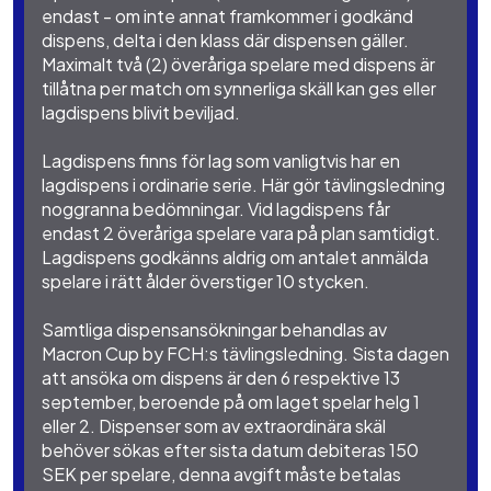
endast - om inte annat framkommer i godkänd
dispens, delta i den klass där dispensen gäller.
Maximalt två (2) överåriga spelare med dispens är
tillåtna per match om synnerliga skäll kan ges eller
lagdispens blivit beviljad.
Lagdispens finns för lag som vanligtvis har en
lagdispens i ordinarie serie. Här gör tävlingsledning
noggranna bedömningar. Vid lagdispens får
endast 2 överåriga spelare vara på plan samtidigt.
Lagdispens godkänns aldrig om antalet anmälda
spelare i rätt ålder överstiger 10 stycken.
Samtliga dispensansökningar behandlas av
Macron Cup by FCH:s tävlingsledning. Sista dagen
att ansöka om dispens är den 6 respektive 13
september, beroende på om laget spelar helg 1
eller 2. Dispenser som av extraordinära skäl
behöver sökas efter sista datum debiteras 150
SEK per spelare, denna avgift måste betalas