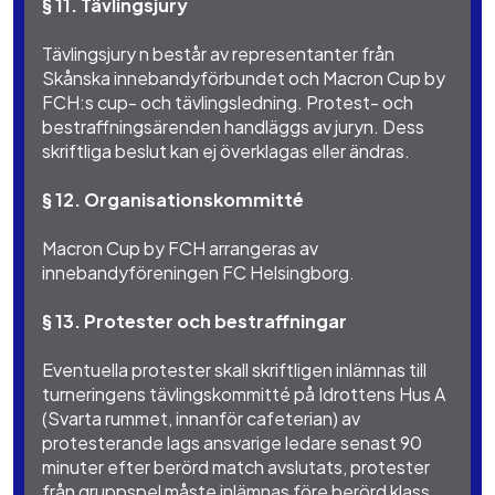
§ 11. Tävlingsjury
Tävlingsjury n består av representanter från
Skånska innebandyförbundet och Macron Cup by
FCH:s cup- och tävlingsledning. Protest- och
bestraffningsärenden handläggs av juryn. Dess
skriftliga beslut kan ej överklagas eller ändras.
§ 12. Organisationskommitté
Macron Cup by FCH arrangeras av
innebandyföreningen FC Helsingborg.
§ 13. Protester och bestraffningar
Eventuella protester skall skriftligen inlämnas till
turneringens tävlingskommitté på Idrottens Hus A
(Svarta rummet, innanför cafeterian) av
protesterande lags ansvarige ledare senast 90
minuter efter berörd match avslutats, protester
från gruppspel måste inlämnas före berörd klass