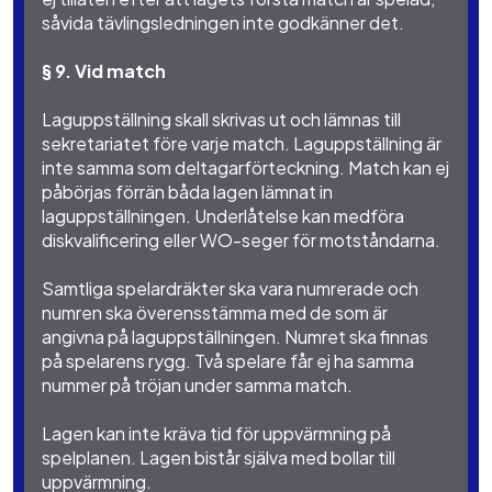
såvida tävlingsledningen inte godkänner det.
§ 9. Vid match
Laguppställning skall skrivas ut och lämnas till
sekretariatet före varje match. Laguppställning är
inte samma som deltagarförteckning. Match kan ej
påbörjas förrän båda lagen lämnat in
laguppställningen. Underlåtelse kan medföra
diskvalificering eller WO-seger för motståndarna.
Samtliga spelardräkter ska vara numrerade och
numren ska överensstämma med de som är
angivna på laguppställningen. Numret ska finnas
på spelarens rygg. Två spelare får ej ha samma
nummer på tröjan under samma match.
Lagen kan inte kräva tid för uppvärmning på
spelplanen. Lagen bistår själva med bollar till
uppvärmning.