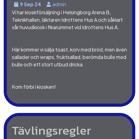
9 Sep 24
admin
Vi har kioskförsäljning i Helsingborg Arena B,
Teknikhallen, läktaren Idrottens Hus A och såklart
vår huvudkiosk i fikarummet vid Idrottens Hus A.
Här kommer vi sälja toast,
korv med bröd, men även
sallader och wraps, fruktsallad, berömda bulle med
bulle och ett stort utbud dricka.
Kom förbi i kiosken!
Tävlingsregler