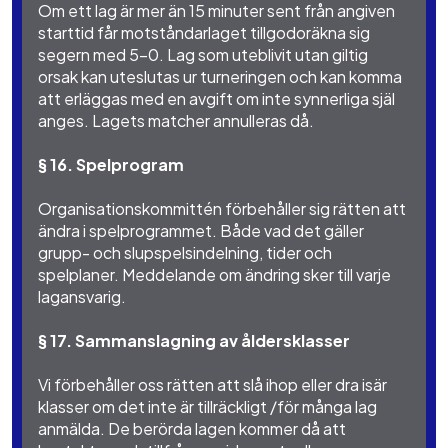
Om ett lag är mer än 15 minuter sent från angiven
starttid får motståndarlaget tillgodoräkna sig
segern med 5-0. Lag som uteblivit utan giltig
orsak kan uteslutas ur turneringen och kan komma
att erläggas med en avgift om inte synnerliga själ
anges. Lagets matcher annulleras då.
§ 16. Spelprogram
Organisationskommittén förbehåller sig rätten att
ändra i spelprogrammet. Både vad det gäller
grupp- och slupspelsindelning, tider och
spelplaner. Meddelande om ändring sker till varje
lagansvarig.
§ 17. Sammanslagning av åldersklasser
Vi förbehåller oss rätten att slå ihop eller dra isär
klasser om det inte är tillräckligt /för många lag
anmälda. De berörda lagen kommer då att