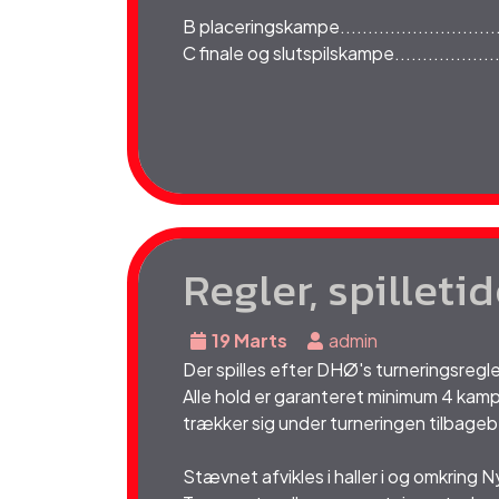
B placeringskampe.............................
C finale og slutspilskampe...................
Regler, spilletid
19 Marts
admin
Der spilles efter DHØ's turneringsreg
Alle hold er garanteret minimum 4 kampe 
trækker sig under turneringen tilbage
Stævnet afvikles i haller i og omkring N