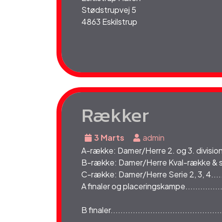
Stødstrupvej 5
4863 Eskilstrup
Rækker
3 Marts
admin
A-række: Damer/Herre 2. og 3. division..
B-række: Damer/Herre Kval-række & ser
C-række: Damer/Herre Serie 2, 3, 4.......
A finaler og placeringskampe................
B finaler..........................................