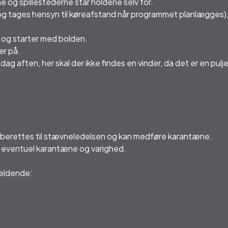
 og spillestederne står holdene selv for.
 dog tages hensyn til køreafstand når programmet planlægges),
, og starter med bolden.
er på.
 aften, her skal der ikke findes en vinder, da det er en pulj
) indberettes til stævneledelsen og kan medføre karantæne.
 eventuel karantæne og varighed.
gældende: