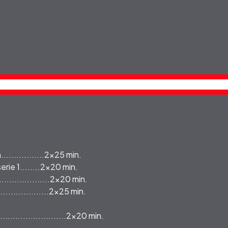
...............2x25 min.
ie 1........2x20 min.
.................2x20 min.
..................2x25 min.
.............................2x20 min.