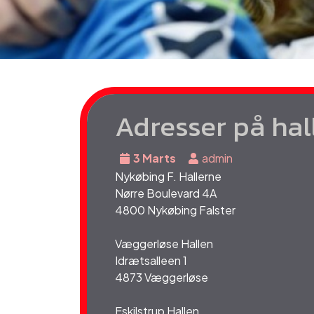
Adresser på hal
3 Marts
admin
Nykøbing F. Hallerne
Nørre Boulevard 4A
4800 Nykøbing Falster
Væggerløse Hallen
Idrætsalleen 1
4873 Væggerløse
Eskilstrup Hallen