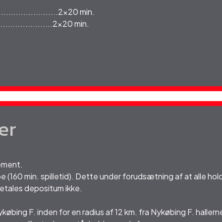
.......................2x20 min.
.....................2x20 min.
er
lement.
(160 min. spilletid). Dette under forudsætning af at alle hold 
betales depositum ikke.
ykøbing F. inden for en radius af 12 km. fra Nykøbing F. hallern