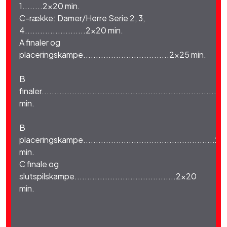
1........2x20 min.
C-række: Damer/Herre Serie 2, 3,
4........................2x20 min.
A finaler og
placeringskampe..................................2x25 min.
B
finaler.....................................................................
min.
B
placeringskampe....................................................2
min.
C finale og
slutspilskampe........................................2x20
min.