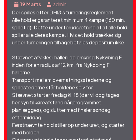
19 Marts
admin
Der spilles efter DHØ's turneringsreglement.
Alle hold er garanteret minimum 4 kampe (160 min.
spilletid). Dette under forudsætning af at alle hold
spiller alle deres kampe. Hvis et hold trækker sig
under turneringen tilbagebetales depositum ikke.
Stævnet afvikles i haller i og omkring Nykøbing F.
inden for en radius af 12 km. fra Nykøbing F.
hallerne.
Transport mellem overnatningsstederne og
spillestederne står holdene selv for.
Stævnet starter fredag kl. 18 (der vil dog tages
hensyn til køreafstand når programmet
planlægges), og slutter med finaler søndag
eftermiddag.
Førstnævnte hold stiller op under uret, og starter
med bolden.
Sidstnævnte hold tager overtrækstrøjer på.