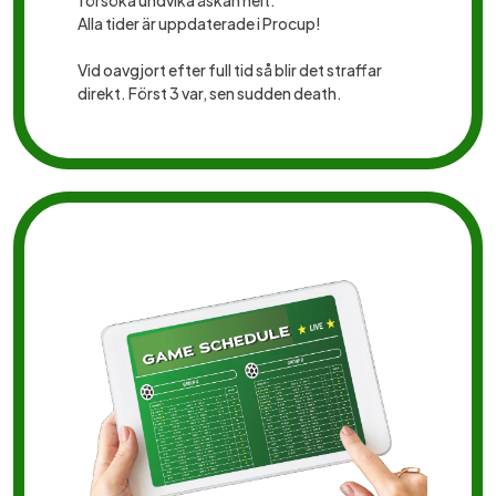
försöka undvika åskan helt.
Alla tider är uppdaterade i Procup!
Vid oavgjort efter full tid så blir det straffar
direkt. Först 3 var, sen sudden death.