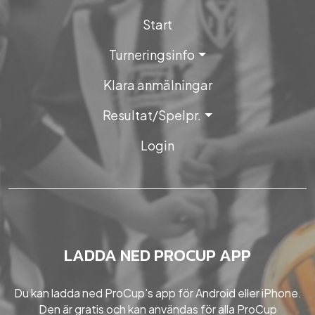
Start
Turneringsinfo
Klara anmälningar
Resultat/Spelpr.
Login
LADDA NED PROCUP APP
Du kan ladda ned ProCup's app för Android eller iPhone.
Den är gratis och kan användas för alla ProCup