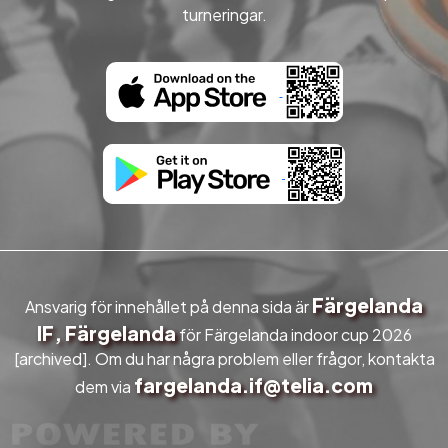
turneringar.
Färgelanda
Ansvarig för innehållet på denna sida är
IF, Färgelanda
för Färgelanda indoor cup 2026
[archived]. Om du har några problem eller frågor, kontakta
fargelanda.if@telia.com
dem via