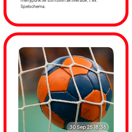
menypunkter som blivit aktiverade, t.ex.
Spelschema.
30 Sep 25 18:36