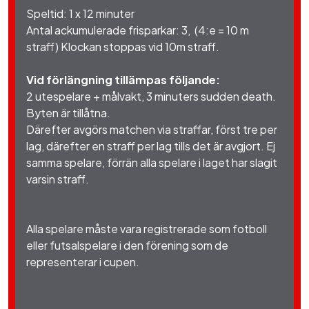
Speltid: 1 x 12 minuter
Antal ackumulerade frisparkar: 3, (4:e = 10 m
straff) Klockan stoppas vid 10m straff.
Vid förlängning tillämpas följande:
2 utespelare + målvakt, 3 minuters sudden death.
Byten är tillåtna.
Därefter avgörs matchen via straffar, först tre per
lag, därefter en straff per lag tills det är avgjort. Ej
samma spelare, förrän alla spelare i laget har slagit
varsin straff.
Alla spelare måste vara registrerade som fotboll
eller futsalspelare i den förening som de
representerar i cupen.