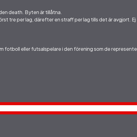
en death. Byten är tillåtna.
st tre per lag, därefter en straff per lag tills det är avgjort. E
m fotboll eller futsalspelare i den förening som de represente