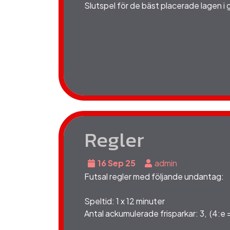
Slutspel för de bäst placerade lagen i
Regler
16 Sep 25
admin
Futsal regler med följande undantag:
Speltid: 1 x 12 minuter
Antal ackumulerade frisparkar: 3, (4:e 