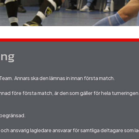
ing
Team. Annars ska den lämnas in innan första match.
 före första match, är den som gäller för hela turneringen. Det 
 obegränsad.
sk och ansvarig lagledare ansvarar för samtliga deltagare som l