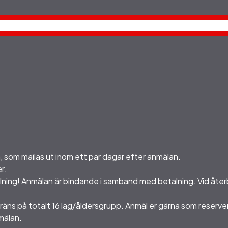
, som mailas ut inom ett par dagar efter anmälan.
r.
alning!
Anmälan är bindande i samband med betalning. Vid åter
gräns på totalt 16 lag/åldersgrupp. Anmäl er gärna som reserver
mälan.