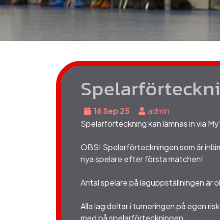
Spelarförteckn
16 Sep 25
admin
Spelarförteckning kan lämnas in via My
OBS! Spelarförteckningen som är inlämnad
nya spelare efter första matchen!
Antal spelare på laguppställningen är
Alla lag deltar i turneringen på egen ri
med på spelarförteckningen.