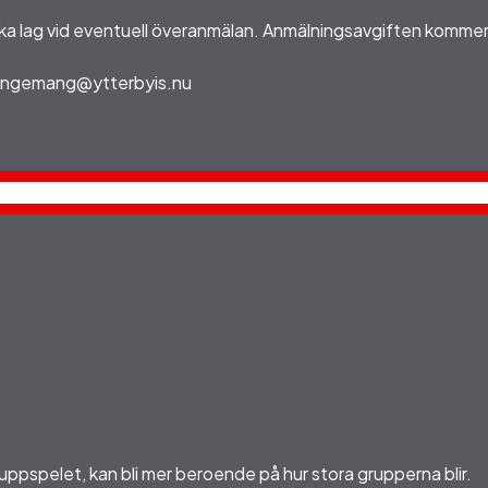
neka lag vid eventuell överanmälan. Anmälningsavgiften kommer
rrangemang@ytterbyis.nu
ruppspelet, kan bli mer beroende på hur stora grupperna blir.