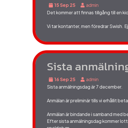
15 Sep 25
admin
Det kommer att finnas tillgång till en k
Vi tar kontanter, men föredrar Swish. E
Sista anmälning
16 Sep 25
admin
Sista anmälningsdag är 7 december.
Anmälan är preliminär tills
vi erhållit beta
Anmälan är bindande i samband med bet
E
fter sista anmälningsdag kommer lott
speldatum.