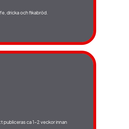
fe, dricka och fikabröd.
 publiceras ca 1-2 veckor innan