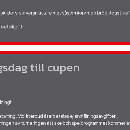
iosk, där vi serverar lättare mat såsom korv med bröd, toast, kaf
j betalkort!
sdag till cupen
lning!
alning. Vid återbud återbetalas ej anmälningsavgiften.
ningen av turneringen att ske och spelprogrammet kommer att