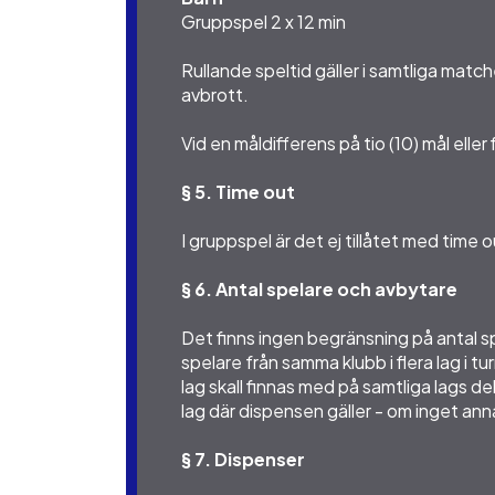
Gruppspel 2 x 12 min
Rullande speltid gäller i samtliga matc
avbrott.
Vid en måldifferens på tio (10) mål eller
§ 5. Time out
I gruppspel är det ej tillåtet med time 
§ 6. Antal spelare och avbytare
Det finns ingen begränsning på antal sp
spelare från samma klubb i flera lag i 
lag skall finnas med på samtliga lags d
lag där dispensen gäller - om inget an
§ 7. Dispenser