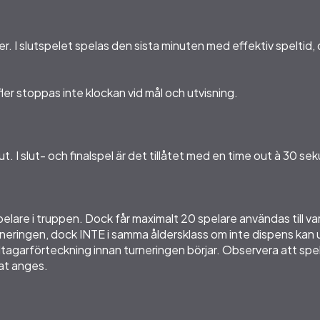
her. I slutspelet spelas den sista minuten med effektiv speltid
 fler stoppas inte klockan vid mål och utvisning.
out. I slut- och finalspel är det tillåtet med en time out à 30 s
elare i truppen. Dock får maximalt 20 spelare användas till var
turneringen, dock INTE i samma åldersklass om inte dispens kan 
eltagarförteckning innan turneringen börjar. Observera att sp
nat anges.