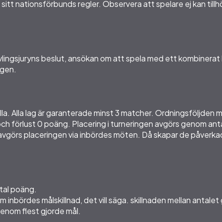
t sitt nationsförbunds regler. Observera att spelare ej kan till
lingsjuryns beslut, ansökan om att spela med ett kombinerat 
ngen.
alla. Alla lag är garanterade minst 3 matcher. Ordningsföljden
och förlust 0 poäng. Placering i turneringen avgörs genom ant
avgörs placeringen via inbördes möten. Då skapar de påverkad
tal poäng.
 inbördes målskillnad, det vill säga. skillnaden mellan antalet
 genom flest gjorde mål.