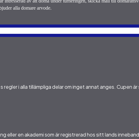
 intresserad av att döma under turneringen, skicka mail till domaransv
bjuder alla domare arvode.
regler i alla tillämpliga delar om inget annat anges. Cupen ä
ing eller en akademi som är registrerad hos sitt lands inneba