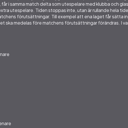
får i samma match delta som utespelare med klubba och glasög
extra utespelare. Tiden stoppas inte, utan är rullande hela ti
hens förutsättningar. Till exempel att ena laget får sätta i
t ska medelas före matchens förutsättningar förändras. I var
enare
senare