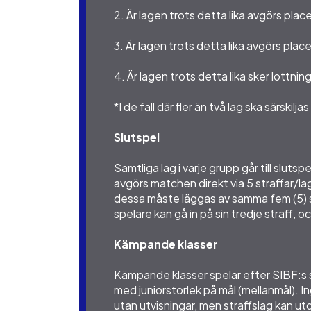
2. Är lagen trots detta lika avgörs plac
3. Är lagen trots detta lika avgörs plac
4. Är lagen trots detta lika sker lottnin
*I de fall där fler än två lag ska särs
Slutspel
Samtliga lag i varje grupp går till slut
avgörs matchen direkt via 5 straffar/lag
dessa måste läggas av samma fem (5) str
spelare kan gå in på sin tredje straff, oc
Kämpande klasser
Kämpande klasser spelar efter SIBF:s s
med juniorstorlek på mål (mellanmål). I
utan utvisningar, men straffslag kan 