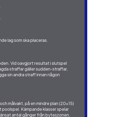
.
.
ande lag som ska placeras.
den. Vid oavgjort resultat i slutspel
lagda straffar gäller sudden-straffar,
gga sin andra straff innan någon
 och målvakt, på en mindre plan (20x15)
 ett poolspel. Kämpande klasser spelar
ränsat antal gånger från byteszonen.