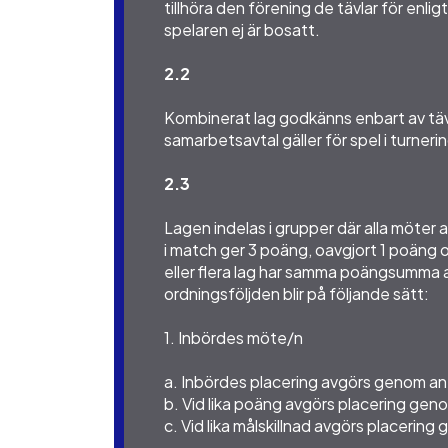
tillhöra den förening de tävlar för enlig
spelaren ej är bosatt.
2.2
Kombinerat lag godkänns enbart av täv
samarbetsavtal gäller för spel i turneri
2.3
Lagen indelas i grupper där alla möter 
i match ger 3 poäng, oavgjort 1 poäng 
eller flera lag har samma poängsumma 
ordningsföljden blir på följande sätt:
1. Inbördes möte/n
a. Inbördes placering avgörs genom an
b. Vid lika poäng avgörs placering genom
c. Vid lika målskillnad avgörs placering