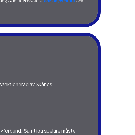
arig Adrian Persson på 
adrian@fch.nu
och 
r sanktionerad av Skånes
ndyförbund. Samtliga spelare måste