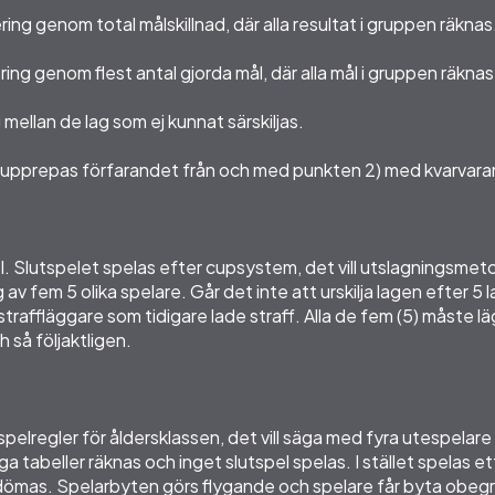
ering genom total målskillnad, där alla resultat i gruppen räknas
ering genom flest antal gjorda mål, där alla mål i gruppen räknas
g mellan de lag som ej kunnat särskiljas.
kiljas upprepas förfarandet från och med punkten 2) med kvarvar
spel. Slutspelet spelas efter cupsystem, det vill utslagningsmeto
 av fem 5 olika spelare. Går det inte att urskilja lagen efter 5 
affläggare som tidigare lade straff. Alla de fem (5) måste lä
h så följaktligen.
pelregler för åldersklassen, det vill säga med fyra utespelare
nga tabeller räknas och inget slutspel spelas. I stället spelas
utdömas. Spelarbyten görs flygande och spelare får byta obeg