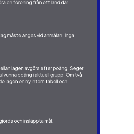
höra en förening från ett land där
lag måste anges vid anmälan. Inga
 mellan lagen avgörs efter poäng. Seger
al vunna poäng i aktuell grupp. Om två
e lagen en ny intern tabell och
 gjorda och insläppta mål.