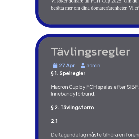
Vi söker domare till FCH Cup 2025. Om du är
berätta mer om dina domarerfarenheter. Vi er
Tävlingsregler
27 Apr
admin
§ 1. Spelregler
Macron Cup by FCH spelas efter SIBF:s 
Innebandyförbund.
§ 2. Tävlingsform
2.1
Deltagande lag måste tillhöra en fören