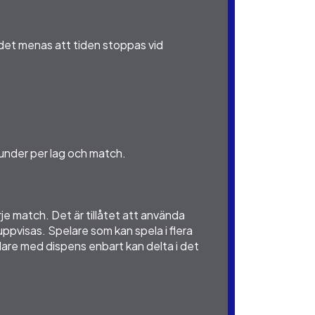
, det menas att tiden stoppas vid
ekunder per lag och match.
je match. Det är tillåtet att använda
uppvisas. Spelare som kan spela i flera
elare med dispens enbart kan delta i det