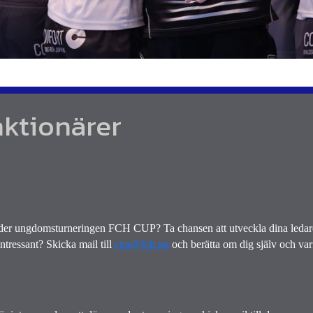
ktionärer
der ungdomsturneringen FCH CUP? Ta chansen att utveckla dina ledare
ntressant? Skicka mail till 
cup@fch.nu
och berätta om dig själv och var