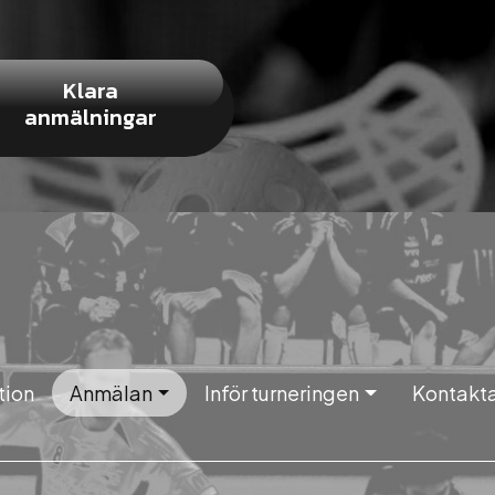
Klara
anmälningar
tion
Anmälan
Inför turneringen
Kontakta