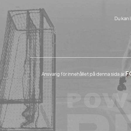
Du kan 
F
Ansvarig för innehållet på denna sida är