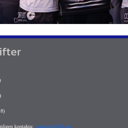
fter
)
)
18)
änligen kontakta:
ekonomi@fch.nu