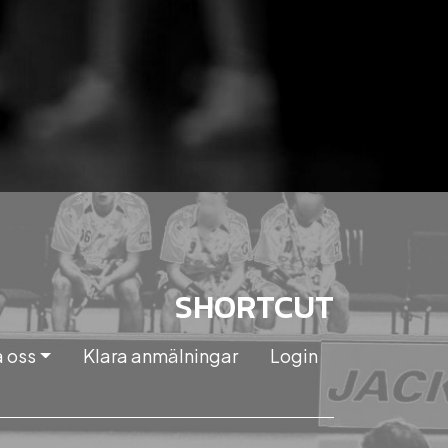
SHORTCUT
 oss
Klara anmälningar
Login