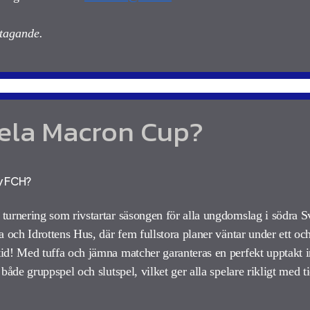
ltagande.
pela Macron Cup?
by FCH?
urnering som rivstartar säsongen för alla ungdomslag i södra Sv
a och Idrottens Hus, där fem fullstora planer väntar under ett o
tid!
Med tuffa och jämna matcher garanteras en perfekt upptakt 
både gruppspel och slutspel, vilket ger alla spelare rikligt med