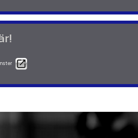
är!
fönster