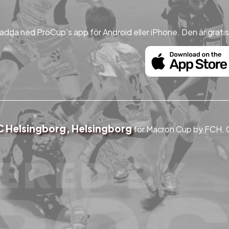
ladda ned ProCup's app för Android eller iPhone. Den är gratis
C Helsingborg, Helsingborg
för Macron Cup by FCH. Om