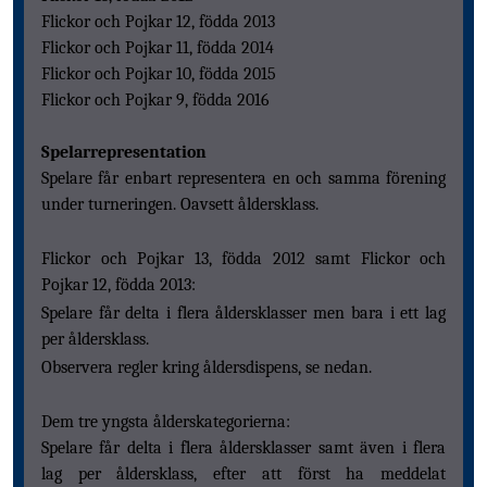
Flickor och Pojkar 12, födda 2013
Flickor och Pojkar 11, födda 2014
Flickor och Pojkar 10, födda 2015
Flickor och Pojkar 9, födda 2016
Spelarrepresentation
Spelare får enbart representera en och samma förening
under turneringen. Oavsett åldersklass.
Flickor och Pojkar 13, födda 2012 samt Flickor och
Pojkar 12, födda 2013:
Spelare får delta i flera åldersklasser men bara i ett lag
per åldersklass.
Observera regler kring åldersdispens, se nedan.
Dem tre yngsta ålderskategorierna:
Spelare får delta i flera åldersklasser samt även i flera
lag per åldersklass, efter att först ha meddelat