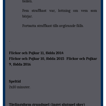
bollen.
Fem straffkast var, lottning om vem som
börjar.
Fortsatta straffkast tills avgörande fälls.
-
Flickor och Pojkar 11, födda 2014
Flickor och Pojkar 10, födda 2015
Flickor och Pojkar
9, födda 2016
Speltid
2x10 minuter.
Tävlingsform grundspel (inget slutspel sker)