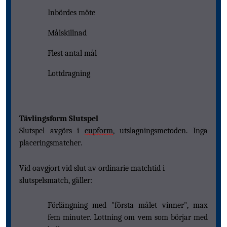
Inbördes möte
Målskillnad
Flest antal mål
Lottdragning
Tävlingsform Slutspel
Slutspel avgörs i
cupform
, utslagningsmetoden. Inga
placeringsmatcher.
Vid oavgjort vid slut av ordinarie matchtid i
slutspelsmatch, gäller:
Förlängning med "första målet vinner", max
fem minuter. Lottning om vem som börjar med