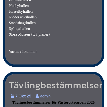
Grimstahallen
Husbyhallen
Hässelbyhallen
Riddersvikshallen
Smedshagshallen
Spångahallen
Stora Mossen (två planer)
Varmt välkomna!
Tävlingbestämmelser
7 Okt 25
admin
Tävlings
bestämmelser
för Västerortscupen 2026