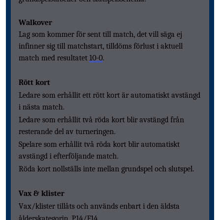
Walkover
Lag som kommer för sent till match
, det vill säga ej
infinner sig till matchstart, till
döms
förlust i aktuell
match med
resultat
et
10-0
.
Rött kort
Ledare som erhållit ett rött kort är automatiskt avstängd
i nästa match.
Ledare som erhållit två röda kort blir avstängd från
resterande del av turneringen.
Spelare som erhållit två röda kort blir automatiskt
avstängd i efterföljande match.
Röda kort nollställs inte mellan grundspel och slutspel.
Vax & klister
Vax/klister tillåts och används enbart i den äldsta
ålderskategorin, P14/F14.