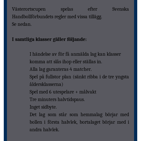
Västerortscupen spelas efter Svenska
Handbollförbundets regler med vissa tillägg.
Se nedan.
I samtliga klasser gäller följande:
I händelse av för få anmälda lag kan klasser
komma att slås ihop eller ställas in.
Alla lag garanteras 4 matcher.
Spel på fullstor plan (sänkt ribba i de tre yngsta
åldersklasserna)
Spel med 6 utespelare + målvakt
Tre minuters halvtidspaus.
Inget sidbyte.
Det lag som står som hemmalag börjar med
bollen i första halvlek, bortalaget börjar med i
andra halvlek.