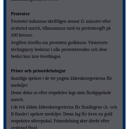
Protester
Protester inlämnas skriftligen senast 15 minuter efter
avslutad match, tillsammans med en protestavgift på
500 kr
onor.
Avgiften återfås om protesten godkänns.
Västerorts
t
ävlingsjury beslut
ar i alla protestärenden och dess
beslut
kan inte överklagas.
Priser och prisutdelningar
Samtliga spelare
i de tre yngsta ålderskategorierna får
medaljer.
Dessa delas ut efter respektive lags sista färdigspelade
match.
I de två äldsta ålderskategorierna får finallagens
(
A- och
B-finaler
)
spelare
medaljer
.
Dessa lag får även
en
guld
respektive silver
pokal. Prisutdelning sker direkt efter
avslutad final.