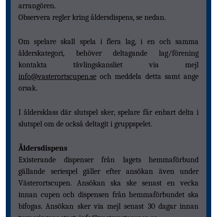
arrangören.
Observera regler kring åldersdispens, se nedan.
Om spelare skall spela i flera lag, i en och samma
ålderskategori, behöver deltagande lag/förening
kontakta tävlingskansliet via mejl
info@vasterortscupen.se
och meddela detta samt ange
orsak.
I åldersklass där slutspel sker, spelare får enbart delta i
slutspel om de också deltagit i gruppspelet.
Åldersdispens
Existerande dispenser från lagets hemmaförbund
gällande seriespel gäller efter ansökan även under
Västerortscupen. Ansökan ska ske senast en vecka
innan cupen och dispensen från hemmaförbundet ska
bifogas. Ansökan sker via mejl senast 30 dagar innan