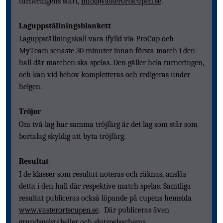
.
turneringens start,
info@vasterortscupen.se
Laguppställningsblankett
Laguppställning skall vara ifylld via ProCup och
MyTeam senaste 30 minuter innan första match i den
hall där matchen ska spelas. Den gäller hela turneringen,
och kan vid behov kompletteras och redigeras under
helgen.
Tröjor
Om två lag har samma tröjfärg är det lag som står som
b
ortalag
skyldig att
byt
a
tröj
färg.
Resultat
I de klasser som resultat noteras och räknas,
anslås
detta
i den hall där respektive match spelas. Samtliga
resultat publiceras
också
löpande på cupens
hemsida
www.vasterortscupen.se
.
Där publiceras även
grundspelstabeller och slutspelsschema.