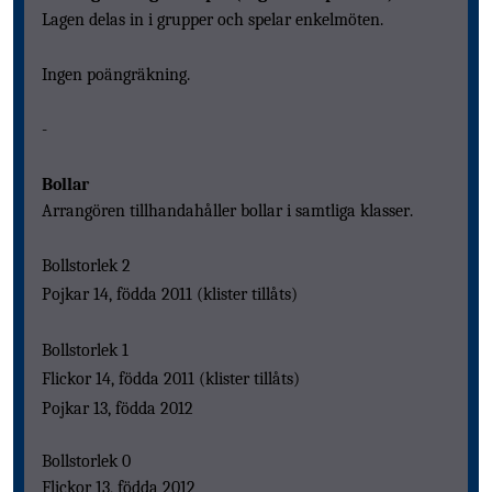
Lagen delas in i grupper och spelar enkelmöten.
Ingen poängräkning.
-
Bollar
Arrangören tillhandahåller bollar i samtliga klasser.
Bollstorlek 2
Pojkar 14, födda 2011 (klister tillåts)
Bollstorlek 1
Flickor 14, födda 2011 (klister tillåts)
Pojkar 13, födda 2012
Bollstorlek 0
Flickor 13, födda 2012