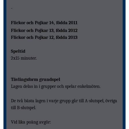
-
Flickor och Pojkar 14, födda 2011
Flickor och Pojkar 13, födda 2012
Flickor och Pojkar 12, födda 2013
Speltid
2x15 minuter.
Tävlingsform grundspel
Lagen delas in i grupper och spelar enkelmöten.
De två bästa lagen i varje grupp går till A-slutspel, övriga
till B-slutspel.
Vid lika poäng avgör: