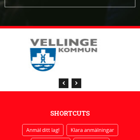
SHORTCUTS
Anmäl ditt lag!
Klara anmälningar