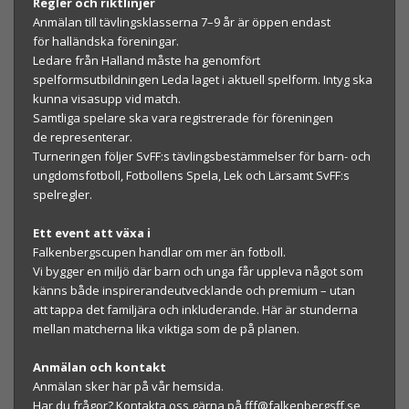
Regle
r o
ch rik
tlinjer
An
mäl
an till tävli
n
gsklass
erna 7–9 å
r är öppe
n
end
ast
för
h
allä
nd
ska
föreningar.
L
ed
are
från Halland mås
te
ha
ge
nomfört
s
pelforms
utbi
ldningen Leda
lag
et i aktue
ll sp
elform
. I
ntyg
ska
kunn
a
visas
upp vid
match.
Samtli
ga spelare ska va
r
a re
gi
str
era
de
för
förenin
gen
de
represente
rar.
Turnering
en följ
er SvFF:s tävlingsbest
äm
mels
er
f
ör barn- och
ungdo
m
sfotboll,
Fotbo
lle
ns S
pela,
L
ek
och
Lärsam
t
S
vFF:s
s
pel
r
e
g
l
er
.
Ett
ev
ent
att
väx
a
i
Falkenbe
rgsc
upen
han
dl
ar om
mer
än
f
otboll.
Vi
bygger
en
milj
ö
där
b
a
r
n
och
unga får u
p
pl
e
v
a något
som
känn
s
både inspirerande
utvecklande
och
p
remium – u
ta
n
a
tt
tap
p
a det
f
amiljära
och ink
lud
erand
e. Här
ä
r
s
tundern
a
me
ll
an matcherna lik
a
vik
t
ig
a
s
om d
e på
plan
en.
Anm
ä
la
n
och
ko
nt
akt
An
mä
l
an
sker
här på
vår hemsida.
H
ar du
fr
ågor?
Kont
akta oss gä
rna på
fff@f
alkenbergsf
f.se