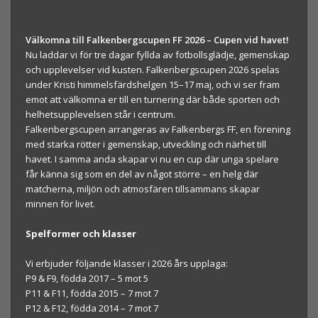
Välkomna till Falkenbergscupen FF 2026 – Cupen vid havet!
Nu laddar vi för tre dagar fyllda av fotbollsglädje, gemenskap
och upplevelser vid kusten. Falkenbergscupen 2026 spelas
under Kristi himmelsfärdshelgen 15–17 maj, och vi ser fram
emot att välkomna er till en turnering där både sporten och
helhetsupplevelsen står i centrum.
Falkenbergscupen arrangeras av Falkenbergs FF, en förening
med starka rötter i gemenskap, utveckling och närhet till
havet. I samma anda skapar vi nu en cup där unga spelare
får känna sig som en del av något större – en helg där
matcherna, miljön och atmosfären tillsammans skapar
minnen för livet.
Spelformer och klasser
Vi erbjuder följande klasser i 2026 års upplaga:
P9 & F9, födda 2017 – 5 mot 5
P11 & F11, födda 2015 – 7 mot 7
P12 & F12, födda 2014 – 7 mot 7