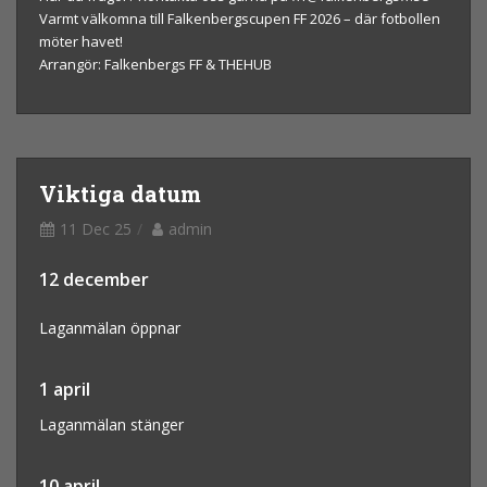
Varmt
välkomna t
ill
F
alkenb
ergscupen
F
F
20
26 –
dä
r
fotbo
llen
m
ö
ter have
t!
Arr
an
gör: F
alkenb
erg
s FF
&
THEHUB
Viktiga datum
11 Dec 25
admin
12 december
Laganmälan öppnar
1 april
Laganmälan stänger
10 april