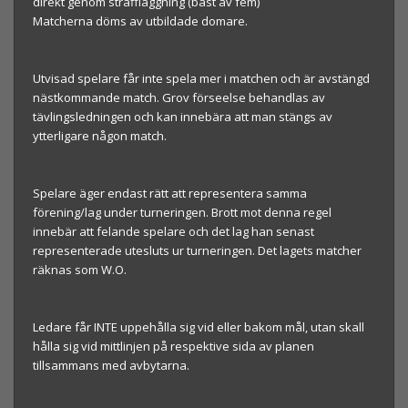
direkt genom straffläggning (bäst av fem)
Matcherna döms av utbildade domare.
Utvisad spelare får inte spela mer i matchen och är avstängd
nästkommande match. Grov förseelse behandlas av
tävlingsledningen och kan innebära att man stängs av
ytterligare någon match.
Spelare äger endast rätt att representera samma
förening/lag under turneringen. Brott mot denna regel
innebär att felande spelare och det lag han senast
representerade utesluts ur turneringen. Det lagets matcher
räknas som W.O.
Ledare får INTE uppehålla sig vid eller bakom mål, utan skall
hålla sig vid mittlinjen på respektive sida av planen
tillsammans med avbytarna.