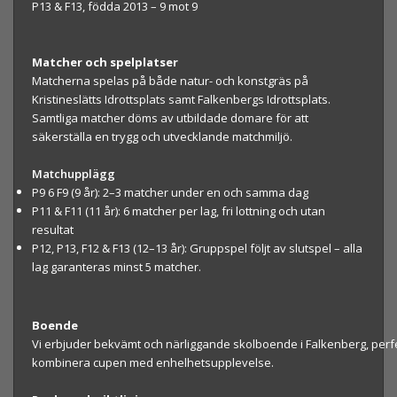
P13 & F13, födda 2013 – 9 mot 9
Matcher och spelplatser
Matcherna spelas på både natur- och konstgräs på
Kristineslätts Idrottsplats samt Falkenbergs Idrottsplats.
Samtliga matcher döms av utbildade domare för att
säkerställa en trygg och utvecklande matchmiljö.
Matchupplägg
P9 6 F9 (9 år): 2–3 matcher under en och samma dag
P11 & F11 (11 år): 6 matcher per lag, fri lottning och utan
resultat
P12, P13, F12 & F13 (12–13 år): Gruppspel följt av slutspel – alla
lag garanteras minst 5 matcher.
B
oe
nde
V
i
erbj
ud
er
b
ek
vämt
och
nä
rl
i
g
gan
d
e
sk
o
lboend
e
i
Falkenberg,
perf
kombin
era cup
en m
e
d
en
helhetsupplevelse.