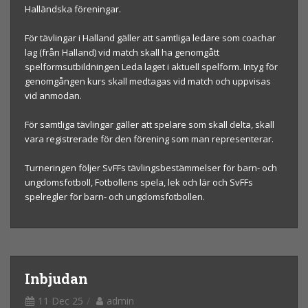
Halländska föreningar.
För tävlingar i Halland gäller att samtliga ledare som coachar
lag (från Halland) vid match skall ha genomgått
spelformsutbildningen Leda laget i aktuell spelform. Intyg för
genomgången kurs skall medtagas vid match och uppvisas
vid anmodan.
För samtliga tävlingar gäller att spelare som skall delta, skall
vara registrerade för den förening som man representerar.
Turneringen följer SvFFs tävlingsbestämmelser för barn- och
ungdomsfotboll, Fotbollens spela, lek och lär och SvFFs
spelregler för barn- och ungdomsfotbollen.
Inbjudan
11 Dec 25
admin