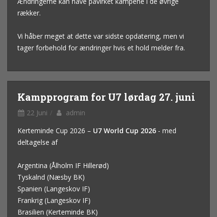
Ændringerne kan have påvirket kampene i de øvrige
rækker.
Vi håber meget at dette var sidste opdatering, men vi
tager forbehold for ændringer hvis et hold melder fra.
Kampprogram for U7 lørdag 27. juni
22 Juni
admin
Kerteminde Cup 2026 –
U7 World Cup 2026
- med
deltagelse af
Argentina (Ålholm IF Hillerød)
Tyskalnd (Næsby BK)
Spanien (Langeskov IF)
Frankrig (Langeskov IF)
Brasilien (Kerteminde BK)