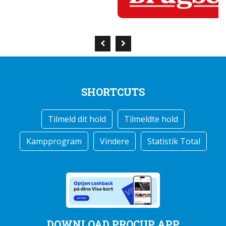
SHORTCUTS
Tilmeld dit hold
Tilmeldte hold
Kampprogram
Vindere
Statistik Total
DOWNLOAD PROCUP APP