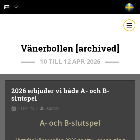
Vänerbollen [archived]
10 TILL 12 APR 2026
2026 erbjuder vi både A- och B-
slutspel
2 Okt 25
admin
A- och B-slutspel