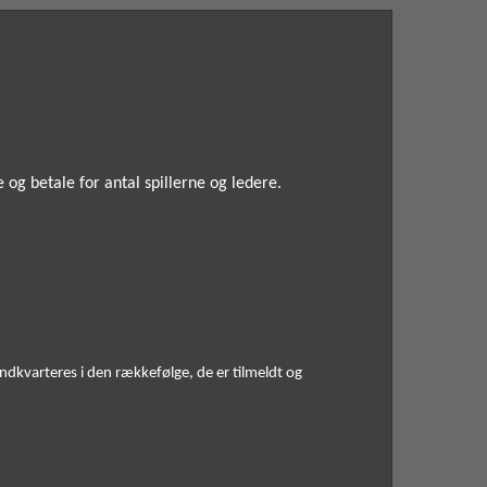
Efter tilmelding får du tilsendt en faktura og en e-mail, med login kode til MyTeam. Denne kode skal benyttes til at angive og betale for antal spillerne og ledere. 
ndkvarteres i den rækkefølge, de er tilmeldt og 