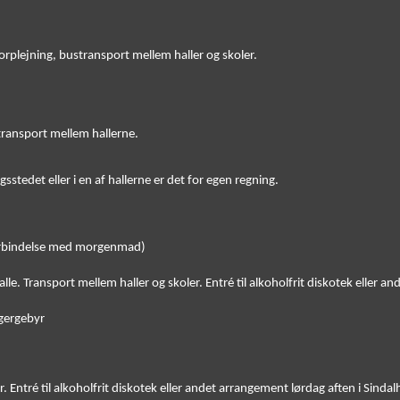
rplejning, bustransport mellem haller og skoler.
transport mellem hallerne.
gsstedet eller i en af hallerne er det for egen regning.
i forbindelse med morgenmad)
 alle. Transport mellem haller og skoler. Entré til alkoholfrit diskotek eller an
agergebyr
ler. Entré til alkoholfrit diskotek eller andet arrangement lørdag aften i Sinda