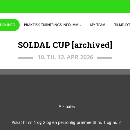
TISK INFO
PRAKTISK TURNERINGS INFO. MM.
MY TEAM
TILMELD
SOLDAL CUP [archived]
10. TIL 12. APR 2026
A Finale:
P
okal til nr. 1 og 2 og e
n personlig præmie til nr. 1 og nr. 2