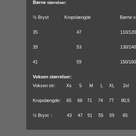
Børne
størrelser:
½ Bryst Kropslængde Børne str
35
47
110/120
39
53
130/140
41
59
150/160
Voksen størrelser:
Voksen str: Xs S M L XL 2xl
Kropslængde
: 65 68 71 74 77 80,5 
½ Bryst
: 43 47 51 55 59 65 