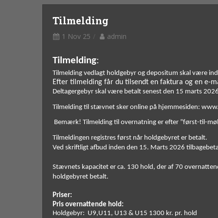
Tilmelding
1 Nov 25
admin
Tilmelding
:
Tilmelding vedlagt holdgebyr og depositum skal være ind
Deltagergebyr skal være betalt senest den 15 marts 2026
Tilmelding til stævnet sker online på hjemmesiden: www
 Bemærk! Tilmelding til overnatning er efter ”først-til-møll
Tilmeldingen registres først når holdgebyret er betalt.  
Ved skriftligt afbud inden den 15. Marts 2026 tilbagebeta
Stævnets kapacitet er ca. 130 hold, der af 70 overnattende
holdgebyret betalt. 
Priser:
Pris overnattende hold:  
Holdgebyr:  U9,U11, U13 & U15 1300 kr. pr. hold