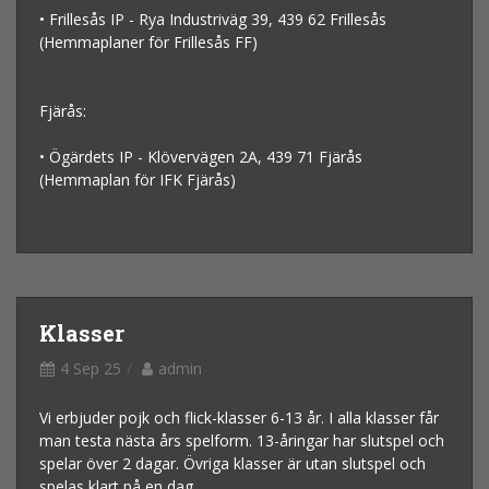
• Frillesås IP - Rya Industriväg 39, 439 62 Frillesås
(Hemmaplaner för Frillesås FF)
Fjärås:
• Ögärdets IP - Klövervägen 2A, 439 71 Fjärås
(Hemmaplan för IFK Fjärås)
Klasser
4 Sep 25
admin
Vi erbjuder pojk och flick-klasser 6-13 år. I alla klasser får
man testa nästa års spelform. 13-åringar har slutspel och
spelar över 2 dagar. Övriga klasser är utan slutspel och
spelas klart på en dag.