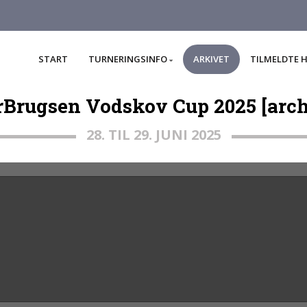
START
TURNERINGSINFO
ARKIVET
TILMELDTE 
rBrugsen Vodskov Cup 2025 [arch
28. TIL 29. JUNI 2025