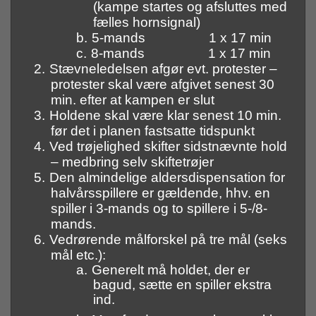
(kampe startes og afsluttes med
fælles hornsignal)
b.
5-mands 1 x 17 min
c.
8-mands 1 x 17 min
2.
Stævneledelsen afgør evt. protester –
protester skal være afgivet senest 30
min. efter at kampen er slut
3.
Holdene skal være klar senest 10 min.
før det i planen fastsatte tidspunkt
4.
Ved trøjelighed skifter sidstnævnte hold
– medbring selv skiftetrøjer
5.
Den almindelige aldersdispensation for
halvårsspillere er gældende, hhv. en
spiller i 3-mands og to spillere i 5-/8-
mands.
6.
Vedrørende målforskel på tre mål (seks
mål etc.):
a.
Generelt må holdet, der er
bagud, sætte en spiller ekstra
ind.