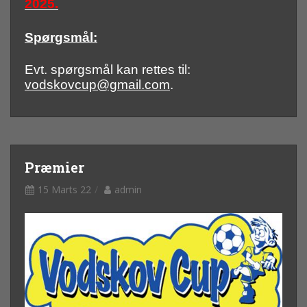
2025.
Spørgsmål:
Evt. spørgsmål kan rettes til:
vodskovcup@gmail.com
.
Præmier
15 Marts 22
admin