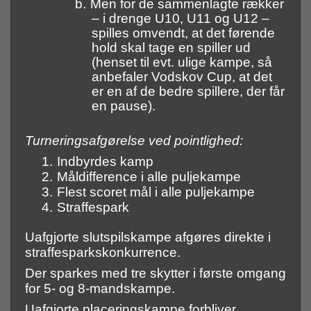
b.
Men for de sammenlagte rækker
– i drenge U10, U11 og U12 –
spilles omvendt, at det førende
hold skal tage en spiller ud
(henset til evt. ulige kampe, så
anbefaler Vodskov Cup, at det
er en af de bedre spillere, der får
en pause).
Turneringsafgørelse ved pointlighed:
1.
Indbyrdes kamp
2.
Måldifference i alle puljekampe
3.
Flest scoret mål i alle puljekampe
4.
Straffespark
Uafgjorte slutspilskampe afgøres direkte i
straffesparkskonkurrence.
Der sparkes med tre skytter i første omgang
for 5- og 8-mandskampe.
Uafgjorte placeringskampe forbliver