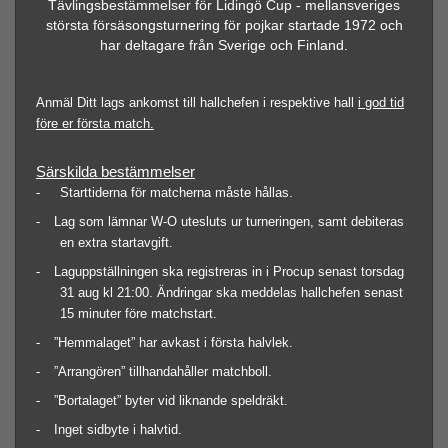
Tävlingsbestämmelser för Lidingö Cup - mellansveriges
största försäsongsturnering för pojkar startade 1972 och
har deltagare från Sverige och Finland.
Anmäl Ditt lags ankomst till hallchefen i respektive hall
i god tid
före er första match.
Särskilda bestämmelser
- Starttiderna för matcherna måste hållas.
-
Lag som lämnar W-O utesluts ur turneringen, samt debiteras
en extra startavgift.
-
Laguppställningen ska registreras in i Procup senast torsdag
31 aug kl 21:00. Ändringar ska meddelas hallchefen senast
15 minuter före matchstart.
-
”Hemmalaget” har avkast i första halvlek.
-
”Arrangören” tillhandahåller matchboll.
-
”Bortalaget” byter vid liknande speldräkt.
-
Inget sidbyte i halvtid.