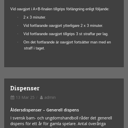
Vid oavgjort i A+B-finalen tillgrips förlängning enligt följande:
·
2 x 3 minuter.
·
Vid fortfarande oavgjort ytterligare 2 x 3 minuter.
·
Vid fortfarande oavgjort tillgrips 3 st straffar per lag.
·
Om det fortfarande är oavgjort fortsätter man med en
straff i taget.
Dispenser
13 Mar 25
admin
Åldersdispenser – Generell dispens
I svensk barn- och ungdomshandboll råder det generell
dispens för ett år för gamla spelare. Antal överåriga