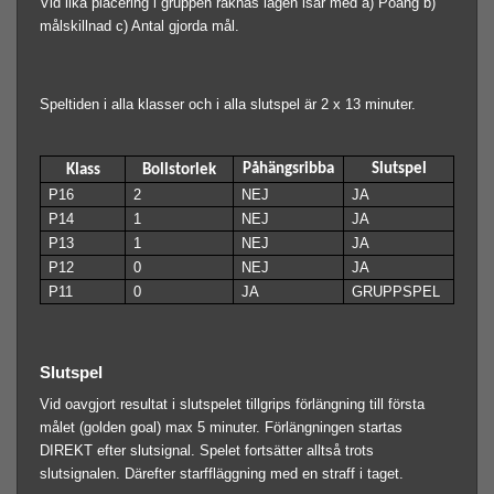
Vid lika placering i gruppen räknas lagen isär med a) Poäng b)
målskillnad c) Antal gjorda mål.
Speltiden i alla klasser och i alla slutspel är 2 x 13 minuter.
Påhängsribba
Slutspel
Klass
Bollstorlek
P16
2
NEJ
JA
P14
1
NEJ
JA
P13
1
NEJ
JA
P12
0
NEJ
JA
P11
0
JA
GRUPPSPEL
Slutspel
Vid oavgjort resultat i slutspelet tillgrips förlängning till första
målet (golden goal) max 5 minuter. Förlängningen startas
DIREKT efter slutsignal. Spelet fortsätter alltså trots
slutsignalen. Därefter starffläggning med en straff i taget.