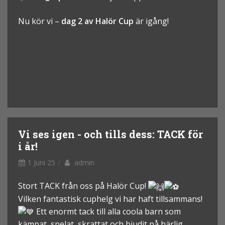
Nu kör vi –
dag 2 av Halör Cup
är igång!
Vi ses igen - och tills dess: TACK för
i år!
1 Juni 25
admin
Stort TACK från oss på Halör Cup!
Vilken fantastisk cuphelg vi har haft tillsammans!
Ett enormt tack till alla coola barn som
kämpat, spelat, skrattat och bjudit på härlig