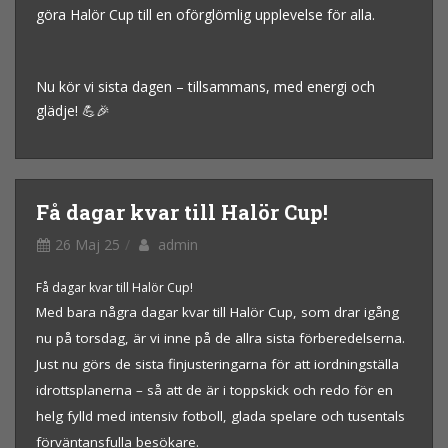
göra Halör Cup till en oförglömlig upplevelse för alla.
Nu kör vi sista dagen – tillsammans, med energi och
glädje! 💪🎉
Få dagar kvar till Halör Cup!
26 Maj 25
admin
Få dagar kvar till Halör Cup!
Med bara några dagar kvar till Halör Cup, som drar igång
nu på torsdag, är vi inne på de allra sista förberedelserna.
Just nu görs de sista finjusteringarna för att iordningställa
idrottsplanerna – så att de är i toppskick och redo för en
helg fylld med intensiv fotboll, glada spelare och tusentals
förväntansfulla besökare.