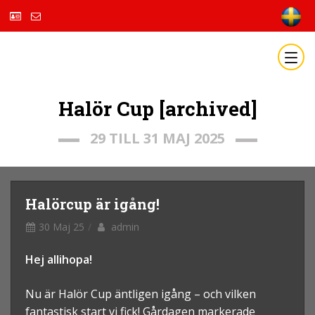
Halör Cup [archived]
29 TILL 31 MAJ 2025
Halörcup är igång!
30 Maj 25
admin
Hej allihopa!
Nu är Halör Cup äntligen igång – och vilken
fantastisk start vi fick! Gårdagen markerade