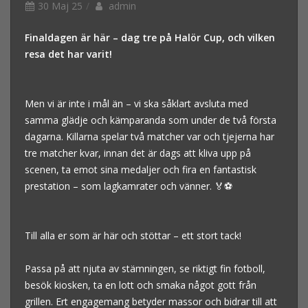
30 Maj 25
admin
Finaldagen är här – dag tre på Halör Cup, och vilken
resa det har varit!
Men vi är inte i mål än – vi ska såklart avsluta med
samma glädje och kämparanda som under de två första
dagarna. Killarna spelar två matcher var och tjejerna har
tre matcher kvar, innan det är dags att kliva upp på
scenen, ta emot sina medaljer och fira en fantastisk
prestation – som lagkamrater och vänner. 🏅⚽
Till alla er som är här och stöttar – ett stort tack!
Passa på att njuta av stämningen, se riktigt fin fotboll,
besök kiosken, ta en lott och smaka något gott från
grillen. Ert engagemang betyder massor och bidrar till att