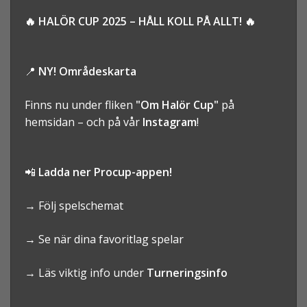
🔥
HALÖR
CUP
2025 –
HÅLL
KOLL
PÅ
ALLT! 🔥
📍
NY!
Områdeskarta
Finns
nu
under
fliken
"
Om
Halör
Cup"
på
hemsidan –
och
på
vår
Instagram
!
📲
Ladda
ner
Procup-
appen!
→
Följ
spelschemat
→
Se
när
dina
favoritlag
spelar
→
Läs
viktig
info
under
Turneringsinfo