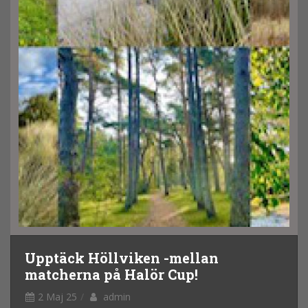
Upptäck Höllviken -mellan
matcherna på Halör Cup!
2 Maj 25
admin