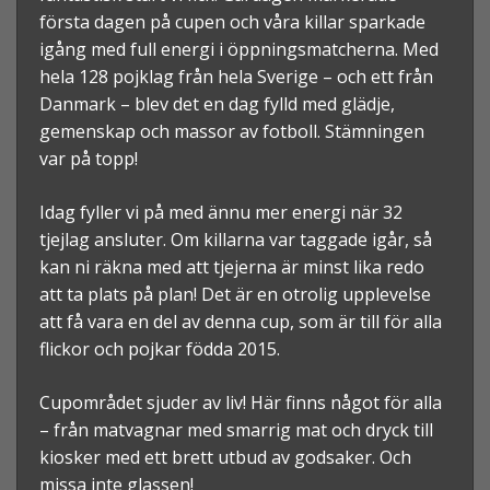
första dagen på cupen och våra killar sparkade
igång med full energi i öppningsmatcherna. Med
hela
128 pojklag från hela Sverige – och ett från
Danmark
– blev det en dag fylld med glädje,
gemenskap och massor av fotboll. Stämningen
var på topp!
Idag fyller vi på med ännu mer energi när
32
tjejlag
ansluter. Om killarna var taggade igår, så
kan ni räkna med att tjejerna är minst lika redo
att ta plats på plan! Det är en otrolig upplevelse
att få vara en del av denna cup, som är till för alla
flickor och pojkar födda 2015.
Cupområdet sjuder av liv! Här finns något för alla
– från matvagnar med smarrig mat och dryck till
kiosker med ett brett utbud av godsaker. Och
missa inte glassen!