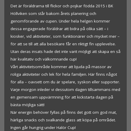
Det är föräldrarna till flickor och pojkar födda 2015 i BK
Höllviken som står bakom årets planering och
genomförande av cupen. Under hela helgen kommer
dessa engagerade föräldrar att bidra på olika sätt – i
kiosker, vid aktiviteter, som funktionärer och mycket mer –
för att se till att alla besökare får en riktigt fin upplevelse.
Utan deras insats hade det inte varit möjligt att skapa en så
här kvalitativ och välkomnande cup!
Vårt aktivitetsområde kommer att bjuda på massor av
roliga aktiviteter och lek för hela familjen. Här finns något
för alla – oavsett om du är spelare, syskon eller supporter.
Varje morgon inleder vi dessutom dagen tillsammans med
en gemensam uppvärmning för att kickstarta dagen på
bästa möjliga sätt!
När energin behöver fyllas på finns det gott om god mat,
härliga snacks och svalkande glass att köpa på området.
Ingen går hungrig under Halör Cup!