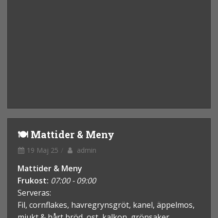
🍽️ Mattider & Meny
19 Maj 25
admin
Mattider & Meny
Frukost:
07:00 - 09:00
Serveras:
Fil, cornflakes, havregrynsgröt, kanel, äppelmos,
mjukt & hårt bröd, ost, kalkon, grönsaker.