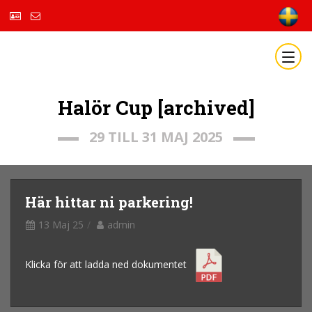
Halör Cup [archived]
29 TILL 31 MAJ 2025
Här hittar ni parkering!
13 Maj 25
admin
Klicka för att ladda ned dokumentet