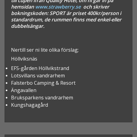
till cupen ifrån Quality Hotel, om ni går in på
hemsidan
www.strawberry.se
och skriver
bokningskoden: SPORT är priset 400kr/person i
standardrum, de rummen finns med enkel-eller
dubbelsängar.
Nertill ser ni lite olika förslag;
Höllviksnäs
EFS-gården Höllvikstrand
Lotsvillans vandrarhem
Falsterbo Camping & Resort
Ängavallen
Bruksparkens vandrarhem
Kungshagagård