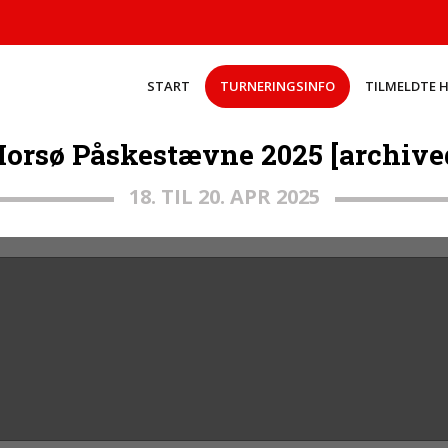
START
TURNERINGSINFO
TILMELDTE 
orsø Påskestævne 2025 [archive
18. TIL 20. APR 2025