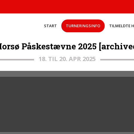
START
TURNERINGSINFO
TILMELDTE 
orsø Påskestævne 2025 [archive
18. TIL 20. APR 2025