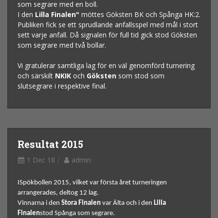
som segrare med en boll.
I den
Lilla Finalen"
möttes Göksten BK och Spånga HK:2.
Publiken fick se ett sprudlande anfallsspel med mål i stort
sett varje anfall. Då signalen för full tid gick stod Göksten
som segrare med två bollar.
Vi gratulerar samtliga lag för en väl genomförd turnering
och särskilt
NKIK
och
Göksten
som stod som
slutsegrare i respektive final.
Resultat 2015
1 Dec 18
admin
ISpökbollen 2015, vilket var första året turneringen
arrangerades, deltog 12 lag.
Vinnarna i den
Stora Finalen
var Älta och i den
Lilla
Finalen
stod Spånga som segrare.