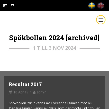
Spökbollen 2024 [archived]
1 TILL 3 NOV 2024
Resultat 2017
10 Apr 19
admin
Spökbollen 2017 vanns av Torslanda i finalen mot RP.
Den lilla finalen vanns av NKIK som där mötte Lidingö i en