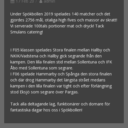
17 Feb 20
admin
Under Spökbollen 2019 spelades 140 matcher och det
gjordes 2756 mål, otaliga high fives och massor av skratt!
Vi serverade 100tals portioner mat och dryck! Tack
Smulans catering!
I F05 klassen spelades Stora finalen mellan Hallby och
NKIK/Vadstena och Hallby gick segrande från den
kampen. Den lilla finalen stid mellan Sollentuna och IFK
Åbo med Sollentuna som segrare.
I F06 spelade Hammarby och Spånga den stora finalen
och där drog Hammarby det längsta strået medans
kampen i den lilla finalen var tight och efter förlängning
stod Eksjö som segrare över Pargas.
Tack alla deltagande lag, funktionärer och domare för
fantastiska dagar hos oss i Spökbollen!