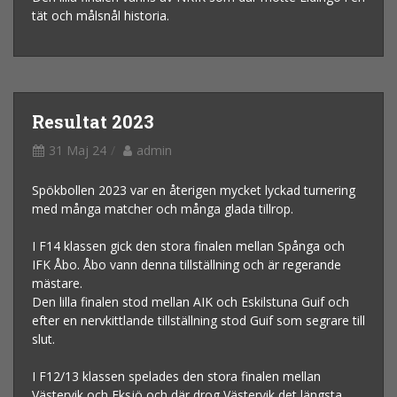
tät och målsnål historia.
Resultat 2023
31 Maj 24
admin
Spökbollen 2023 var en återigen mycket lyckad turnering
med många matcher och många glada tillrop.
I F14 klassen gick den stora finalen mellan Spånga och
IFK Åbo. Åbo vann denna tillställning och är regerande
mästare.
Den lilla finalen stod mellan AIK och Eskilstuna Guif och
efter en nervkittlande tillställning stod Guif som segrare till
slut.
I F12/13 klassen spelades den stora finalen mellan
Västervik och Eksjö och där drog Västervik det längsta