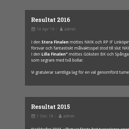
Resultat 2016
10 Apr 19
admin
I den
Stora Finalen
möttes NKIK och RP IF Linköping:
försvar och fantastiskt målvaktsspel stod till slut N
I den
Lilla Finalen"
möttes Göksten BK och Spånga HK:
som segrare med två bollar.
Vi gratulerar samtliga lag för en väl genomförd turne
Resultat 2015
1 Dec 18
admin