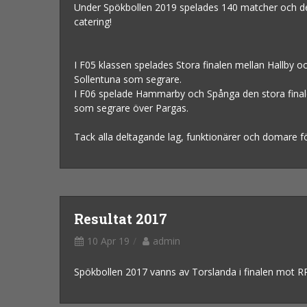
Under Spökbollen 2019 spelades 140 matcher och det 
catering!
I F05 klassen spelades Stora finalen mellan Hallby 
Sollentuna som segrare.
I F06 spelade Hammarby och Spånga den stora finalen
som segrare över Pargas.
Tack alla deltagande lag, funktionärer och domare fö
Resultat 2017
10 Apr 19
admin
Spökbollen 2017 vanns av Torslanda i finalen mot RP.