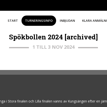
START
TURNERINGSINFO
INBJUDAN
KLARA ANMÄLN
Spökbollen 2024 [archived]
1 TILL 3 NOV 2024
a i Stora finalen och Lilla finalen vanns av Kungsängen efter en j