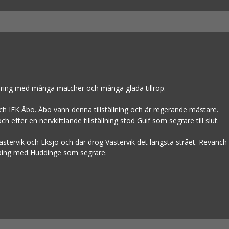
ering med många matcher och många glada tillrop.
ch IFK Åbo. Åbo vann denna tillställning och är regerande mästare.
h efter en nervkittlande tillställning stod Guif som segrare till slut.
ästervik och Eksjö och där drog Västervik det längsta strået. Revanch
öping med Huddinge som segrare.