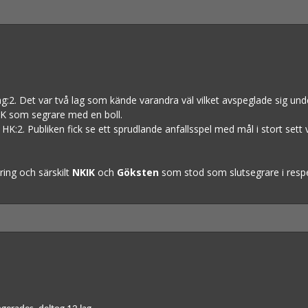
2. Det var två lag som kände varandra väl vilket avspeglade sig under
KIK som segrare med en boll.
2. Publiken fick se ett sprudlande anfallsspel med mål i stort sett var
ring och särskilt
NKIK
och
Göksten
som stod som slutsegrare i respek