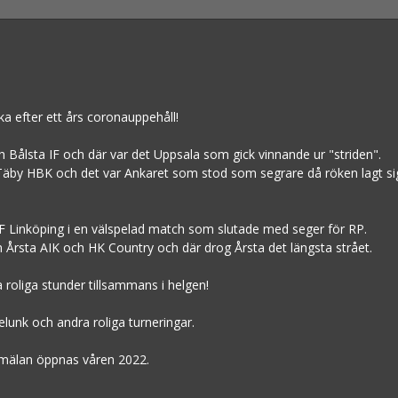
aka efter ett års coronauppehåll!
h Bålsta IF och där var det Uppsala som gick vinnande ur "striden".
Täby HBK och det var Ankaret som stod som segrare då röken lagt sig
P IF Linköping i en välspelad match som slutade med seger för RP.
an Årsta AIK och HK Country och där drog Årsta det längsta strået.
ga roliga stunder tillsammans i helgen!
elunk och andra roliga turneringar.
nmälan öppnas våren 2022.