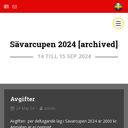
Sävarcupen 2024 [archived]
14 TILL 15 SEP 2024
Avgifter
24 Maj 24
admin
Avgiften per deltagande lag i Sävarcupen 2024 är 2000 kr.
Anmälan är ej öppnad.