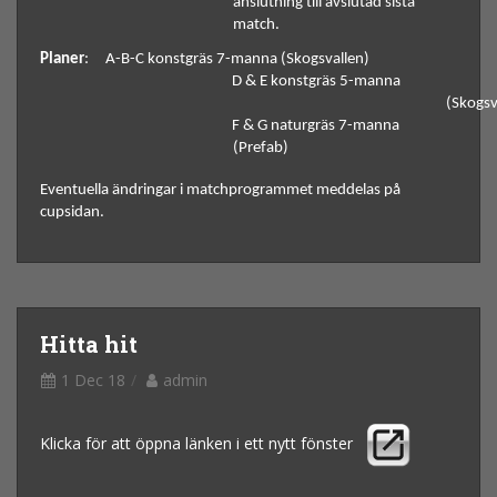
anslutning till avslutad sista 
match. 
Planer
: 
A-B-C konstgräs 7-manna (Skogsvallen)
 D & E konstgräs 5-manna 
(Skogsv
 F & G naturgräs 7-manna 
(Prefab)
Eventuella ändringar i matchprogrammet meddelas på 
cupsidan.
Hitta hit
1 Dec 18
admin
Klicka för att öppna länken i ett nytt fönster