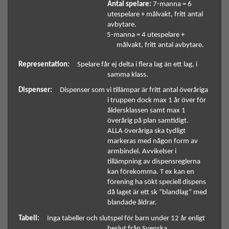
Antal spelare:
 7-manna = 6 
utespelare + målvakt, fritt antal 
avbytare.
 5-manna = 4 utespelare + 
målvakt, fritt antal avbytare. 
Representation:
Spelare får ej delta i flera lag än ett lag, i 
samma klass. 
Dispenser:
Dispenser som vi tillämpar är fritt antal överåriga 
i truppen dock max 1 år över för 
åldersklassen samt max 1 
överårig på plan samtidigt. 
ALLA överåriga ska tydligt 
markeras med någon form av 
armbindel.
Avvikelser i 
tillämpning av dispensreglerna 
kan förekomma. T ex kan en 
förening ha sökt speciell dispens 
då laget är ett sk ”blandlag” med 
blandade åldrar. 
Tabell:
Inga tabeller och slutspel för barn under 12 år enligt 
beslut från Svenska 