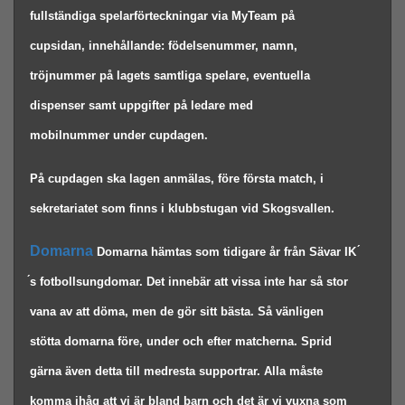
fullständiga spelarförteckningar via MyTeam på 
cupsidan, innehållande: födelsenummer, namn, 
tröjnummer på lagets samtliga spelare, eventuella 
dispenser samt uppgifter på ledare med 
mobilnummer under cupdagen. 
På cupdagen ska lagen anmälas, före första match, i 
sekretariatet som finns i klubbstugan vid Skogsvallen. 
Domarna 
Domarna hämtas som tidigare år från Sävar IK 
́s fotbollsungdomar. Det innebär att vissa inte har så stor 
vana av att döma, men de gör sitt bästa. Så vänligen 
stötta domarna före, under och efter matcherna. Sprid 
gärna även detta till medresta supportrar. Alla måste 
komma ihåg att vi är bland barn och det är vi vuxna som 