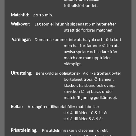
fotbollsförbundet.
Matchtid
:
2 x 15 min. 
Walkover
: 
Lag som ej infunnit sig senast 5 minuter efter 
utsatt tid förlorar matchen.
Varningar
:
Domarna kommer inte att ha gula och röda kort 
men har fortfarande rätten att 
avvisa spelare och ledare från 
match om man uppträder 
olämpligt. 
Utrustning
:
Benskydd är obligatorisk. Vid lika tröjfärg byter 
bortalaget tröja. Örhängen, 
klockor, halsband och övriga 
smycken får ej bäras under 
match. Tejpning godkänns ej. 
Bollar
: 
Arrangören tillhandahåller matchbollar:
 strl 4 till ålder 10 & 11 år
 strl 3 till ålder 8 & 9 år 
Prisutdelning
: 
Prisutdelning sker vid scenen i direkt 