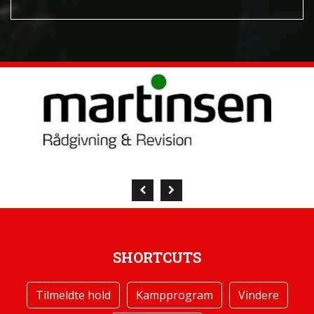
SHORTCUTS
Tilmeldte hold
Kampprogram
Vindere