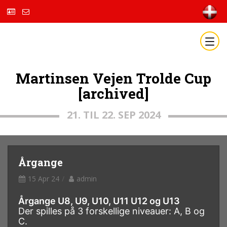
Martinsen Vejen Trolde Cup
[archived]
21. TIL 22. SEP 2024
Årgange
15 Apr 24
admin
Årgange U8, U9, U10, U11 U12 og U13
Der spilles på 3 forskellige niveauer: A, B og
C.