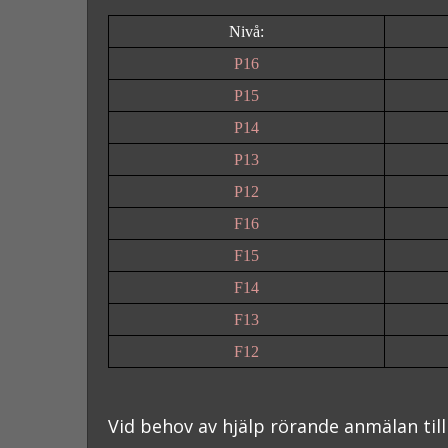
Nivå:
P16
P15
P14
P13
P12
F16
F15
F14
F13
F12
Vid behov av hjälp rörande anmälan till