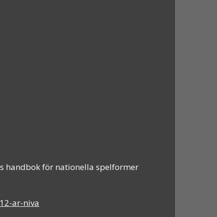
ys handbok för nationella spelformer
12-ar-niva