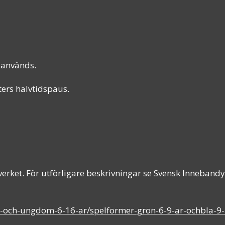
 används.
ers halvtidspaus.
rket. För utförligare beskrivningar se Svensk Inneband
n-och-ungdom-6-16-ar/spelformer-gron-6-9-ar-ochbla-9-