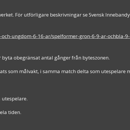
rket. För utförligare beskrivningar se Svensk Inneband
n-och-ungdom-6-16-ar/spelformer-gron-6-9-ar-ochbla-9-
år byta obegränsat antal gånger från byteszonen.
erats som målvakt, i samma match delta som utespelare 
a utespelare.
ela tiden.