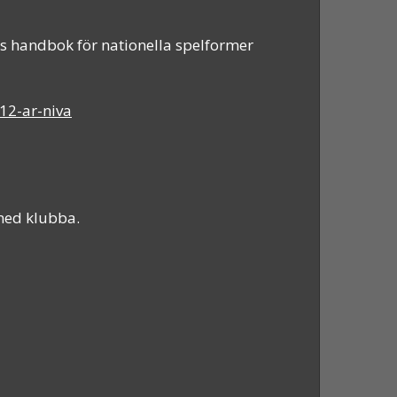
ys handbok för nationella spelformer
12-ar-niva
med klubba.