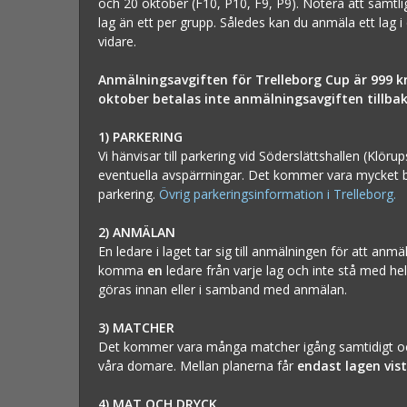
och 20 oktober (F10, P10, F9, P9). Notera att samt
lag än ett per grupp. Således kan du anmäla ett lag i
vidare.
Anmälningsavgiften för Trelleborg Cup är 999 k
oktober betalas inte anmälningsavgiften tillbak
1) PARKERING
Vi hänvisar till parkering vid Söderslättshallen (Kl
eventuella avspärrningar. Det kommer vara mycket bi
parkering.
Övrig parkeringsinformation i Trelleborg.
2) ANMÄLAN
En ledare i laget tar sig till anmälningen för att a
komma
en
ledare från varje lag och inte stå med hel
göras innan eller i samband med anmälan.
3) MATCHER
Det kommer vara många matcher igång samtidigt och s
våra domare. Mellan planerna får
endast lagen vis
4) MAT OCH DRYCK