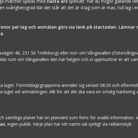
liga matcher spelas med
nästa års
spelsätt. Har du frågor gällande de
 en svårighetsgrad där det står att det är 4 lag som är max, två lag i
ronor per lag och anmälan görs via länk på startsidan. Lämnar 
a.
örupsvägen 48, 231 56 Trelleborg) eller norr om Vångavallen (Östervång
lar runt om Vångavallen den här helgen och vi uppmuntrar er att samåk
nmäla laget. Förmiddagsgrupperna anmäler sig senast 08:30 och eftermi
a laget vid anmälningen. Allt för att det ska vara en smidig hantering
amtliga planer har en planvärd som finns för snabb information. Vi b
tas
, ingen publik. Varje plan har sitt namn väl synligt via reklamskylt.