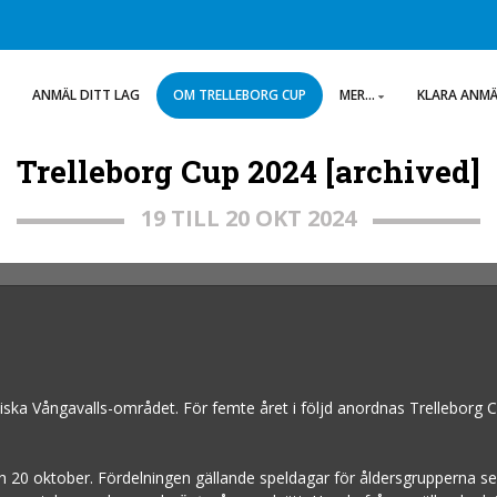
ANMÄL DITT LAG
OM TRELLEBORG CUP
MER...
KLARA ANM
Trelleborg Cup 2024 [archived]
19 TILL 20 OKT 2024
ssiska Vångavalls-området. För femte året i följd anordnas Trelleborg
20 oktober. Fördelningen gällande speldagar för åldersgrupperna ser