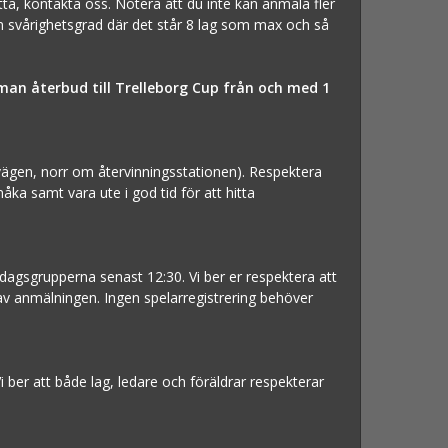
tta, kontakta oss. Notera att du inte kan anmäla fler
 en svårighetsgrad där det står 8 lag som max och så
man återbud till Trelleborg Cup från och med 1
svägen, norr om återvinningsstationen). Respektera
a samt vara ute i god tid för att hitta
ddagsgrupperna senast 12:30. Vi ber er respektera att
 av anmälningen. Ingen spelarregistrering behöver
er att både lag, ledare och föräldrar respekterar