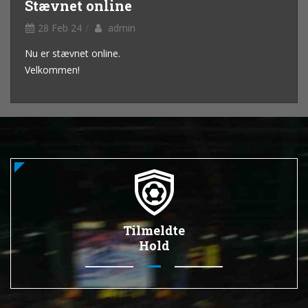
Stævnet online
28 Feb 24
admin
Nu er stævnet online.
Velkommen!
Tilmeldte
Hold