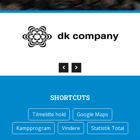
SHORTCUTS
Tilmeldte hold
Google Maps
Kampprogram
Vindere
Statistik Total