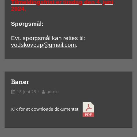
Tilmeldingsfrist er tirsdag den 4. juni
2024.
Spørgsmål:
Evt. spørgsmål kan rettes til:
vodskovcup@gmail.com
.
Baner
18 Juni 23
admin
Klik for at downloade dokumentet