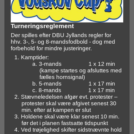
Turneringsreglement
Der spilles efter DBU Jyllands regler for
hhv. 3-, 5- og 8-mandsfodbold - dog med
forbehold for mindre justeringer.
1.
Kamptider:
a.
3-mands 1 x 12 min
(kampe startes og afsluttes med
fælles hornsignal)
b.
5-mands 1 x 17 min
c.
8-mands 1 x 17 min
2.
Stævneledelsen afgør evt. protester –
protester skal være afgivet senest 30
min. efter at kampen er slut
3.
Holdene skal være klar senest 10 min.
før det i planen fastsatte tidspunkt
4.
Ved trøjelighed skifter sidstnævnte hold